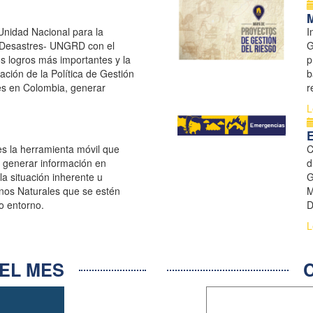
M
Unidad Nacional para la
I
 Desastres- UNGRD con el
G
los logros más importantes y la
p
ación de la Política de Gestión
b
es en Colombia, generar
r
ión del Riesgo de Desastres
s
L
lecer ...
es la herramienta móvil que
C
y generar información en
d
la situación inherente u
G
os Naturales que se estén
M
o entorno.
D
S
L
EL MES
C