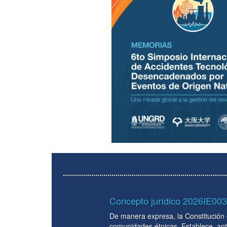
Concepto jurídico 2026IE00367 del 19 de enero 2026 s
De manera expresa, la Constitución ordena que la extracción de re
comunidades étnicas. Establece, ante la eventual explotación de re