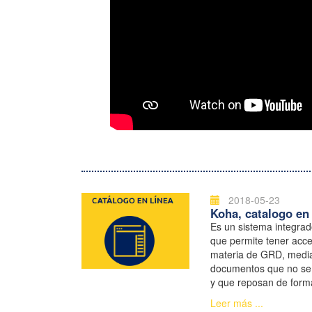
2018-05-23
Koha, catalogo en 
Es un sistema integrad
que permite tener acce
materia de GRD, media
documentos que no se 
y que reposan de forma
Documentación de la
Leer más ...