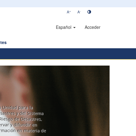
+
-
A
A
Español
Acceder
tes
la Unidad para la
sastres y del Sistema
Riesgo de Desastres,
rvar y difundir en
ormación en materia de