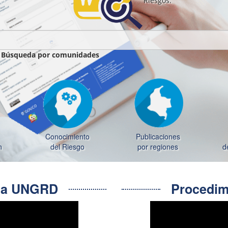
Riesgos.
|
Búsqueda por comunidades
Conocimiento
Publicaciones
n
del Riesgo
por regiones
d
e la UNGRD
Procedimi