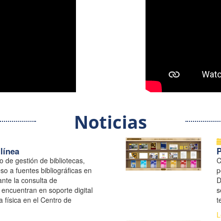
Noticias
línea
o de gestión de bibliotecas,
C
so a fuentes bibliográficas en
p
nte la consulta de
D
encuentran en soporte digital
s
 física en el Centro de
t
 UNGRD
l
L