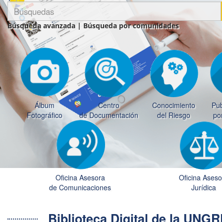
Búsqueda avanzada
|
Búsqueda por comunidades
Álbum
Centro
Conocimiento
Pub
Fotográfico
de Documentación
del Riesgo
po
Oficina Asesora
Oficina Aseso
de Comunicaciones
Jurídica
Biblioteca Digital de la UN