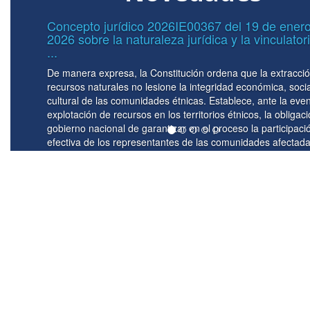
o
Circular No. 0039 del 07 de mayo de
riedad
Lineamientos para el manejo de los 
Subcuenta ...
ón de
La implementación de la unidad de caja en el 
al y
recursos que son transferidos al Fondo Nacion
ntual
del Riesgo de Desastres -FNGRD- tiene asidero
ión del
principalmente en el Decreto 1477 de 2025 por 
ión
Presupuesto General de la Nación para la vige
as -
se detallan las apropiaciones y se clasifican y 
les
específicamente en su artículo 20 donde esta
órganos que conforman el Presupuesto Genera
operen a ...