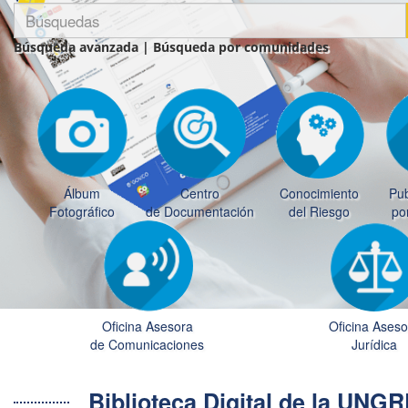
Búsqueda avanzada
|
Búsqueda por comunidades
Álbum
Centro
Conocimiento
Pub
Fotográfico
de Documentación
del Riesgo
po
Oficina Asesora
Oficina Aseso
de Comunicaciones
Jurídica
Biblioteca Digital de la UN