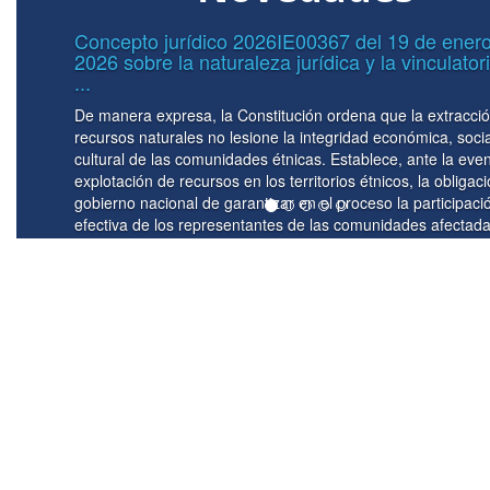
Circular No. 0039 del 07 de mayo del 2026.
Lineamientos para el manejo de los recurso
Subcuenta ...
La implementación de la unidad de caja en el manejo d
recursos que son transferidos al Fondo Nacional para 
del Riesgo de Desastres -FNGRD- tiene asidero jurídic
principalmente en el Decreto 1477 de 2025 por el cual s
Presupuesto General de la Nación para la vigencia fisc
se detallan las apropiaciones y se clasifican y definen l
específicamente en su artículo 20 donde establece cua
órganos que conforman el Presupuesto General de la 
operen a ...