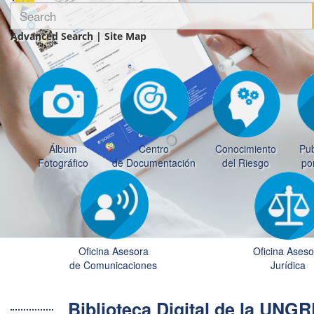
Advanced Search
|
Site Map
Álbum
Centro
Conocimiento
Pub
Fotográfico
de Documentación
del Riesgo
po
Oficina Asesora
Oficina Aseso
de Comunicaciones
Jurídica
Biblioteca Digital de la UN