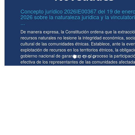
o
Circular No. 0039 del 07 de mayo de
riedad
Lineamientos para el manejo de los 
Subcuenta ...
ón de
La implementación de la unidad de caja en el 
al y
recursos que son transferidos al Fondo Nacion
ntual
del Riesgo de Desastres -FNGRD- tiene asidero
ión del
principalmente en el Decreto 1477 de 2025 por 
ión
Presupuesto General de la Nación para la vige
as -
se detallan las apropiaciones y se clasifican y 
les
específicamente en su artículo 20 donde esta
órganos que conforman el Presupuesto Genera
operen a ...