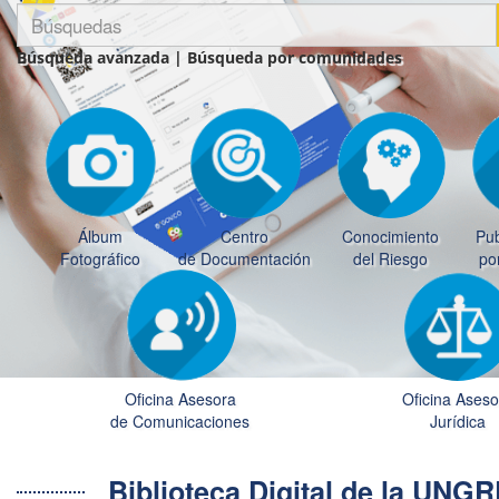
Búsqueda avanzada
|
Búsqueda por comunidades
Álbum
Centro
Conocimiento
Pub
Fotográfico
de Documentación
del Riesgo
po
Oficina Asesora
Oficina Aseso
de Comunicaciones
Jurídica
Biblioteca Digital de la UN