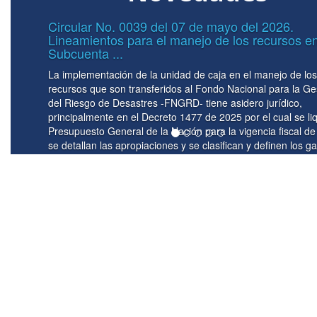
Circular interna 0059 del 14 de julio de 
Alcance circular interna No. 00455 del 
de ...
Alcance circular interna No. 00455 del 27 de mayo
n
Lineamientos para le gobernanza, articulación instit
coordinación y seguimiento del Plan de Recuperac
 el
PRT - Frente Frío 2026. Gerencia del Plan de Rec
6,
Temprana - PRT - Frente Frío 2026. En ejercicio de
,
competencias conferidas por el Decreto Ley 4147 d
1523 de 2012 y los Decretos 150, 241 y 464 de 202
propósito de fortalecer la coordinación institucional
implementación del Plan de ...