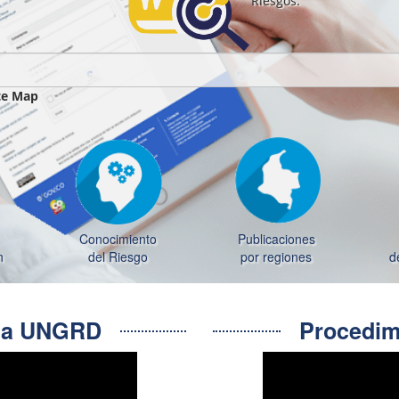
Riesgos.
te Map
Conocimiento
Publicaciones
n
del Riesgo
por regiones
d
e la UNGRD
Procedimi