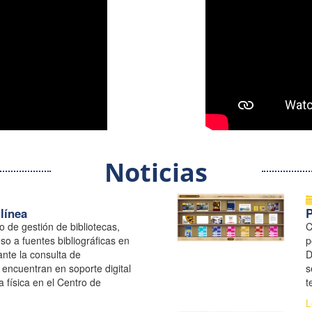
Noticias
línea
o de gestión de bibliotecas,
C
so a fuentes bibliográficas en
p
nte la consulta de
D
encuentran en soporte digital
s
 física en el Centro de
t
 UNGRD
l
L