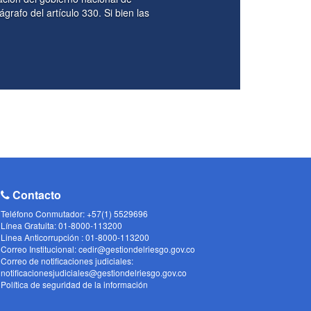
Nación para la vigencia fiscal de 2026, se deta
donde establece cuando los órganos que confo
Contacto
Teléfono Conmutador: +57(1) 5529696
Línea Gratuita: 01-8000-113200
Linea Anticorrupción : 01-8000-113200
Correo Institucional: cedir@gestiondelriesgo.gov.co
Correo de notificaciones judiciales:
notificacionesjudiciales@gestiondelriesgo.gov.co
Política de seguridad de la información