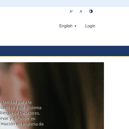
+
-
A
A
English
Login
la Unidad para la
sastres y del Sistema
Riesgo de Desastres,
rvar y difundir en
ormación en materia de