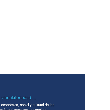
Circular No. 0039 del 07 de mayo del
La implementación de la unidad de caja en el 
Desastres -FNGRD- tiene asidero jurídico, prin