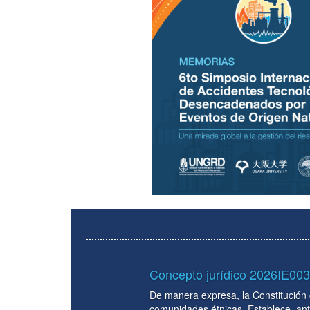
rídico 2026IE00367 del 19 de enero 2026 sobre la naturale
esa, la Constitución ordena que la extracción de recursos naturales no 
nicas. Establece, ante la eventual explotación de recursos en los territ