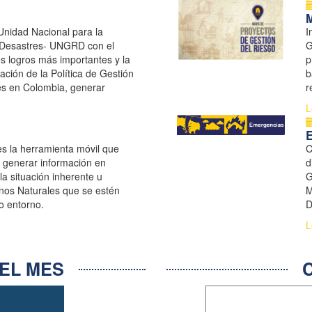
M
Unidad Nacional para la
I
 Desastres- UNGRD con el
G
los logros más importantes y la
p
ación de la Política de Gestión
b
es en Colombia, generar
r
ión del Riesgo de Desastres
s
L
lecer ...
es la herramienta móvil que
C
y generar información en
d
la situación inherente u
G
os Naturales que se estén
M
o entorno.
D
S
L
EL MES
C