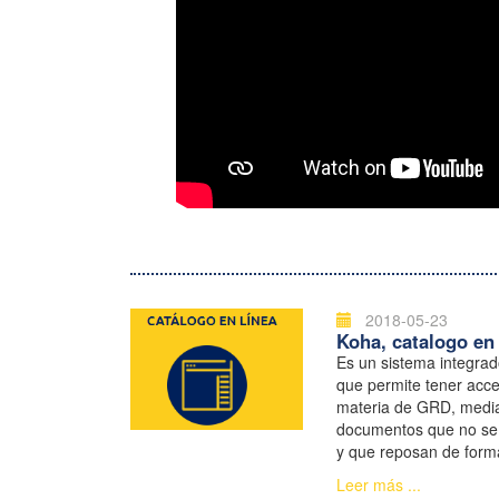
2018-05-23
Koha, catalogo en 
Es un sistema integrad
que permite tener acce
materia de GRD, media
documentos que no se 
y que reposan de forma
Documentación de la
Leer más ...