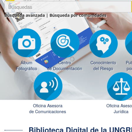
Búsqueda avanzada
|
Búsqueda por comunidades
Álbum
Centro
Conocimiento
Pub
Fotográfico
de Documentación
del Riesgo
po
Oficina Asesora
Oficina Aseso
de Comunicaciones
Jurídica
Biblioteca Digital de la UN