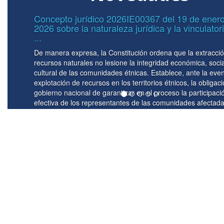
Circular No. 0039 del 07 de mayo del 
edad
Lineamientos para el manejo de los re
Subcuenta ...
 de
La implementación de la unidad de caja en el ma
y
recursos que son transferidos al Fondo Nacional
al
del Riesgo de Desastres -FNGRD- tiene asidero j
 del
principalmente en el Decreto 1477 de 2025 por el 
Presupuesto General de la Nación para la vigenci
-
se detallan las apropiaciones y se clasifican y de
específicamente en su artículo 20 donde estable
órganos que conforman el Presupuesto General 
operen a ...