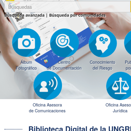
Búsqueda avanzada
|
Búsqueda por comunidades
Álbum
Centro
Conocimiento
Pub
Fotográfico
de Documentación
del Riesgo
po
Oficina Asesora
Oficina Aseso
de Comunicaciones
Jurídica
Biblioteca Digital de la UN