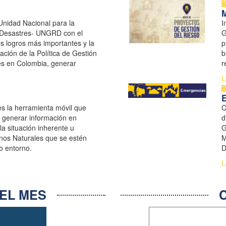
M
Unidad Nacional para la
I
 Desastres- UNGRD con el
G
los logros más importantes y la
p
ación de la Política de Gestión
b
es en Colombia, generar
r
ión del Riesgo de Desastres
s
L
lecer ...
es la herramienta móvil que
C
y generar información en
d
la situación inherente u
G
os Naturales que se estén
M
o entorno.
D
S
L
EL MES
C