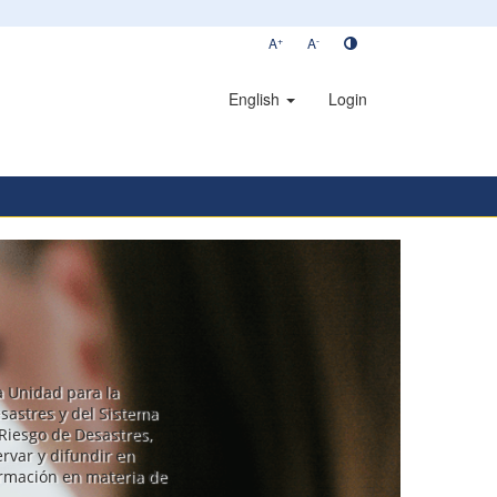
+
-
A
A
English
Login
la Unidad para la
sastres y del Sistema
Riesgo de Desastres,
rvar y difundir en
ormación en materia de