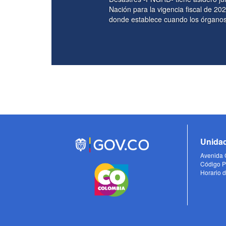
Nación para la vigencia fiscal de 2026, se detallan las apropiaciones y s
donde establece cuando los órganos que conforman el Presupuesto Gene
Unidad
Avenida C
Código P
Horario d