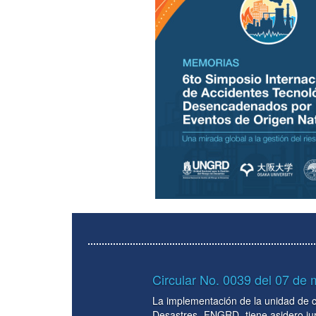
Circular No. 0039 del 07 de mayo del 2026. Lineamientos
La implementación de la unidad de caja en el manejo de los recursos q
Desastres -FNGRD- tiene asidero jurídico, principalmente en el Decreto