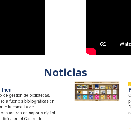
Noticias
línea
o de gestión de bibliotecas,
C
so a fuentes bibliográficas en
p
nte la consulta de
D
encuentran en soporte digital
s
 física en el Centro de
t
 UNGRD
l
L