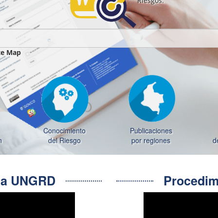
Riesgos.
te Map
Conocimiento
Publicaciones
n
del Riesgo
por regiones
d
e la UNGRD
Procedimi