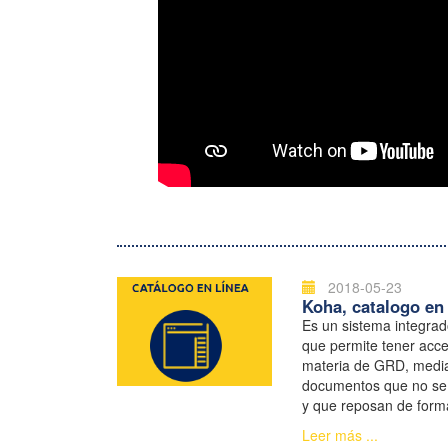
2018-05-23
Koha, catalogo en 
Es un sistema integrad
que permite tener acce
materia de GRD, media
documentos que no se 
y que reposan de forma
Documentación de la
Leer más ...