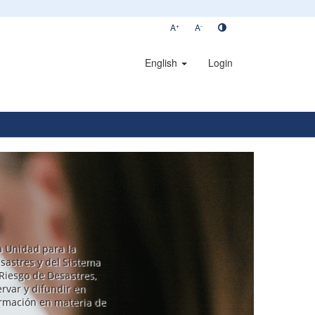
+
-
A
A
English
Login
la Unidad para la
sastres y del Sistema
Riesgo de Desastres,
rvar y difundir en
ormación en materia de