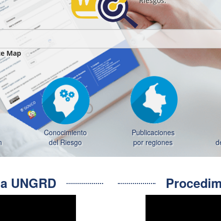
Riesgos.
te Map
Conocimiento
Publicaciones
n
del Riesgo
por regiones
d
e la UNGRD
Procedimi