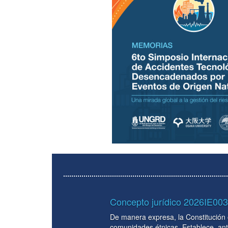
to jurídico 2026IE00367 del 19 de enero 2026 sobre la na
ra expresa, la Constitución ordena que la extracción de recursos natura
ades étnicas. Establece, ante la eventual explotación de recursos en los