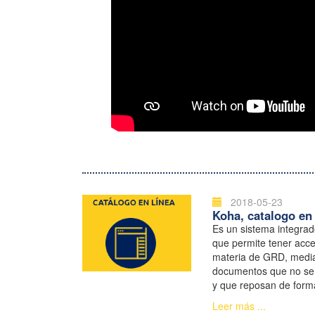
2018-05-23
Koha, catalogo en 
Es un sistema integrad
que permite tener acce
materia de GRD, media
documentos que no se 
y que reposan de forma
Documentación de la
Leer más ...