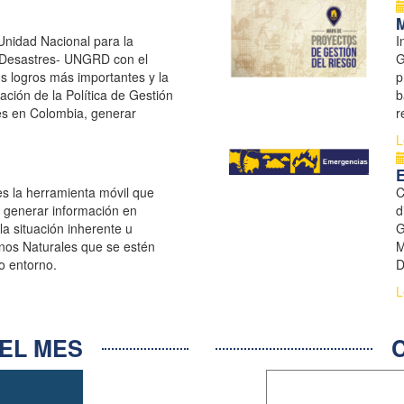
M
Unidad Nacional para la
I
 Desastres- UNGRD con el
G
los logros más importantes y la
p
ación de la Política de Gestión
b
es en Colombia, generar
r
ión del Riesgo de Desastres
s
L
lecer ...
es la herramienta móvil que
C
y generar información en
d
la situación inherente u
G
os Naturales que se estén
M
o entorno.
D
S
L
EL MES
C