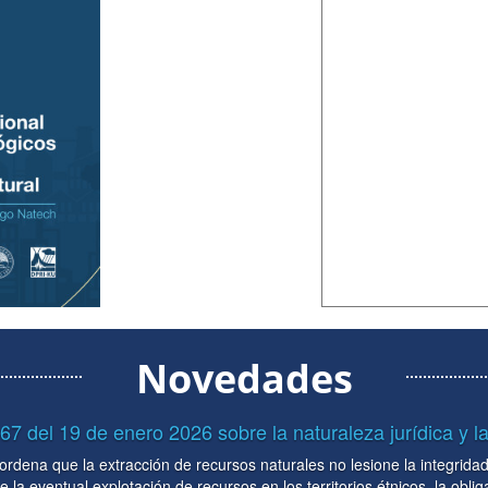
Novedades
turaleza jurídica y la vinculatoriedad ...
les no lesione la integridad económica, social y cultural de las
 territorios étnicos, la obligación del gobierno nacional de