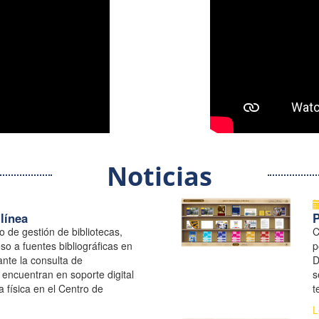
Noticias
línea
o de gestión de bibliotecas,
C
so a fuentes bibliográficas en
p
nte la consulta de
D
encuentran en soporte digital
s
 física en el Centro de
t
 UNGRD
l
L