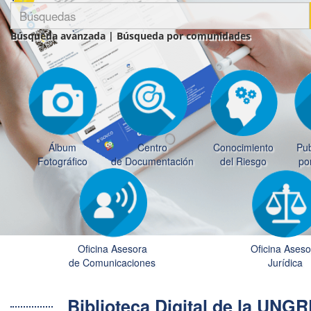
Búsqueda avanzada
|
Búsqueda por comunidades
Álbum
Centro
Conocimiento
Pub
Fotográfico
de Documentación
del Riesgo
po
Oficina Asesora
Oficina Aseso
de Comunicaciones
Jurídica
Biblioteca Digital de la UN