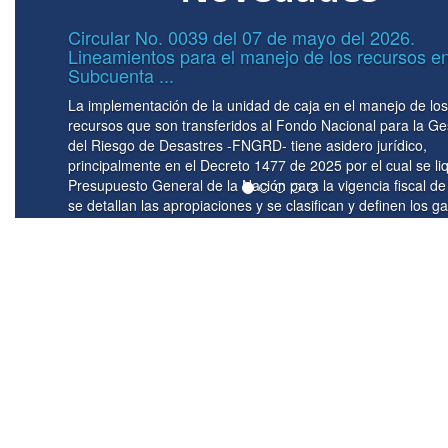
Circular interna 0059 del 14 de julio de
la
Alcance circular interna No. 00455 de
de ...
Alcance circular interna No. 00455 del 27 de ma
ión
Lineamientos para le gobernanza, articulación ins
coordinación y seguimiento del Plan de Recuper
da el
PRT - Frente Frío 2026. Gerencia del Plan de R
026,
Temprana - PRT - Frente Frío 2026. En ejercicio 
os,
competencias conferidas por el Decreto Ley 4147
s
1523 de 2012 y los Decretos 150, 241 y 464 de 2
propósito de fortalecer la coordinación institucion
implementación del Plan de ...