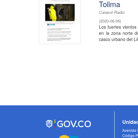
Tolima
Caracol Radio
(
2020-06-06
)
Los fuertes viento
en la zona norte d
casco urbano del Lí
Unidad
Avenida C
Código P