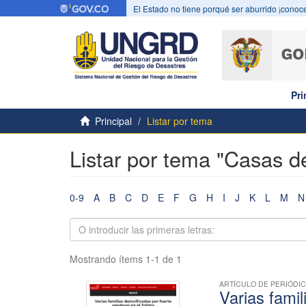
El Estado no tiene porqué ser aburrido ¡conoce
Pri
Principal
Listar por tema
Listar por tema "Casas d
0-9
A
B
C
D
E
F
G
H
I
J
K
L
M
N
Mostrando ítems 1-1 de 1
ARTÍCULO DE PERIÓDI
Varias famil