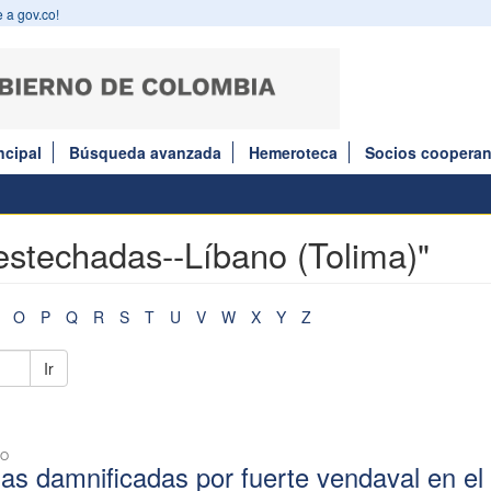
 a gov.co!
ncipal
Búsqueda avanzada
Hemeroteca
Socios cooperan
estechadas--Líbano (Tolima)"
O
P
Q
R
S
T
U
V
W
X
Y
Z
Ir
CO
ias damnificadas por fuerte vendaval en el