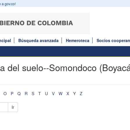
 a gov.co!
ncipal
Búsqueda avanzada
Hemeroteca
Socios cooperan
ra del suelo--Somondoco (Boyacá
O
P
Q
R
S
T
U
V
W
X
Y
Z
Ir