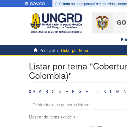
El Estado no tiene porqué ser aburrido ¡conoce
Pri
Principal
Listar por tema
Listar por tema "Cobertu
Colombia)"
0-9
A
B
C
D
E
F
G
H
I
J
K
L
M
N
Mostrando ítems 1-1 de 1