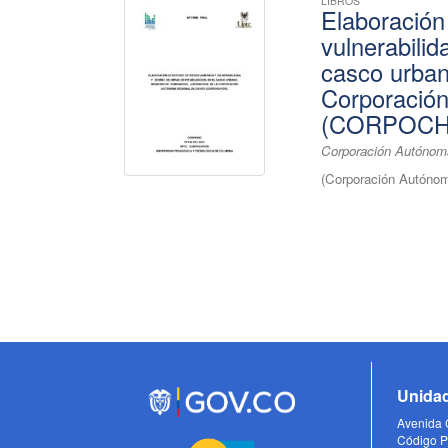
LIBROS
Elaboración
vulnerabilid
casco urban
Corporació
(CORPOCH
Corporación Autónoma
(
Corporación Autónom
Unidad
Avenida C
Código P