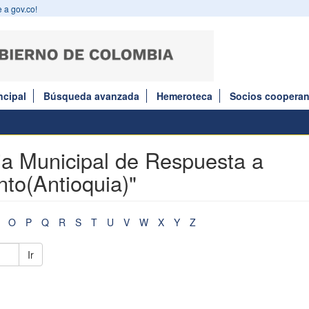
 a gov.co!
ncipal
Búsqueda avanzada
Hemeroteca
Socios cooperan
gia Municipal de Respuesta a
o(Antioquia)"
O
P
Q
R
S
T
U
V
W
X
Y
Z
Ir