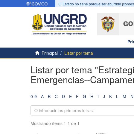
El Estado no tiene porqué ser aburrido ¡conoce
Pri
Principal
Listar por tema
Listar por tema "Estrate
Emergencias--Campament
0-9
A
B
C
D
E
F
G
H
I
J
K
L
M
N
Mostrando ítems 1-1 de 1