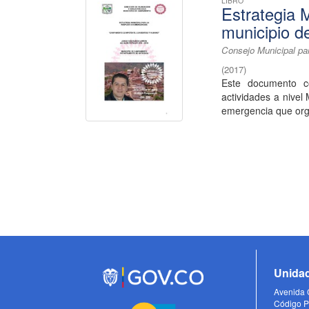
LIBRO
Estrategia 
municipio 
Consejo Municipal pa
(
2017
)
Este documento co
actividades a nivel 
emergencia que orga
Unidad
Avenida C
Código P