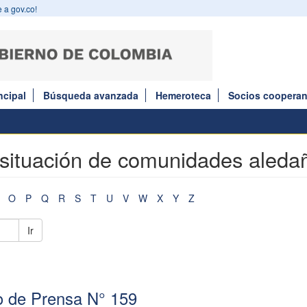
 a gov.co!
ncipal
Búsqueda avanzada
Hemeroteca
Socios cooperan
 situación de comunidades aleda
O
P
Q
R
S
T
U
V
W
X
Y
Z
Ir
 de Prensa N° 159