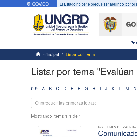
El Estado no tiene porqué ser aburrido ¡conoce
Pri
Principal
Listar por tema
Listar por tema "Evalúan
0-9
A
B
C
D
E
F
G
H
I
J
K
L
M
N
Mostrando ítems 1-1 de 1
BOLETINES DE PRENSA
Comunicado