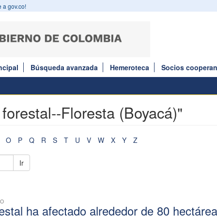
 a gov.co!
ncipal
Búsqueda avanzada
Hemeroteca
Socios cooperan
 forestal--Floresta (Boyacá)"
O
P
Q
R
S
T
U
V
W
X
Y
Z
Ir
CO
restal ha afectado alrededor de 80 hectáre