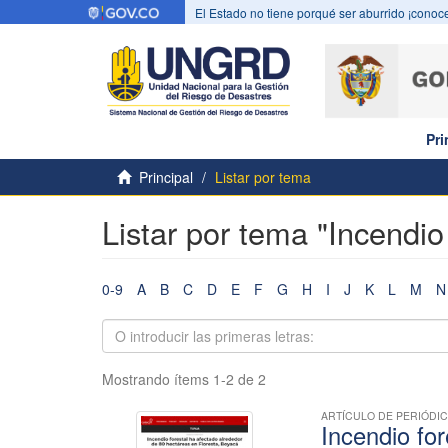
El Estado no tiene porqué ser aburrido ¡conoce
Pri
Principal
Listar por tema
Listar por tema "Incendio
0-9
A
B
C
D
E
F
G
H
I
J
K
L
M
N
Mostrando ítems 1-2 de 2
ARTÍCULO DE PERIÓDI
Incendio fo