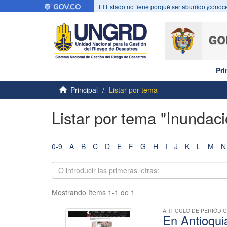
El Estado no tiene porqué ser aburrido ¡conoce
Pri
Principal
Listar por tema
Listar por tema "Inundac
0-9
A
B
C
D
E
F
G
H
I
J
K
L
M
N
Mostrando ítems 1-1 de 1
ARTÍCULO DE PERIÓDI
En Antioqui