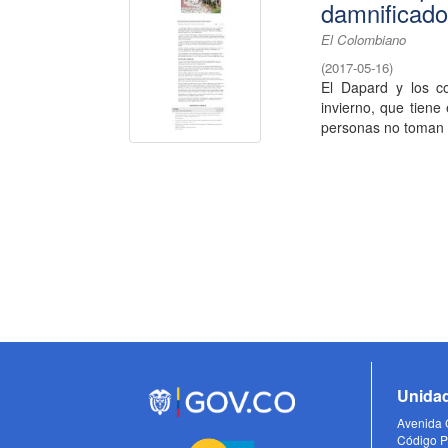
damnificad
El Colombiano
(
2017-05-16
)
El Dapard y los co
invierno, que tiene
personas no toman l
Unidad
Avenida C
Código P