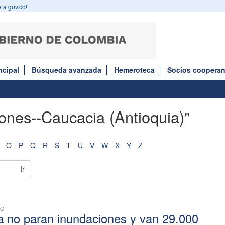
 a gov.co!
ncipal
Búsqueda avanzada
Hemeroteca
Socios cooperan
iones--Caucacia (Antioquia)"
O
P
Q
R
S
T
U
V
W
X
Y
Z
Ir
CO
a no paran inundaciones y van 29.000