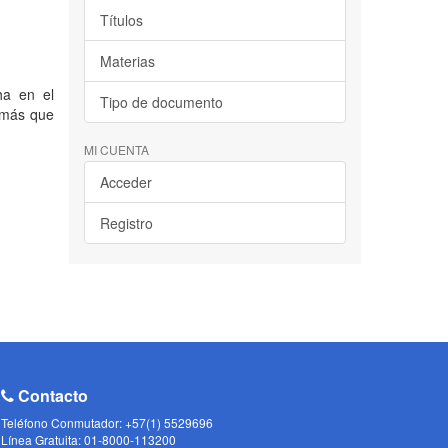
Títulos
Materias
ha en el
Tipo de documento
s más que
MI CUENTA
Acceder
Registro
Contacto
Teléfono Conmutador: +57(1) 5529696
Línea Gratuita: 01-8000-113200