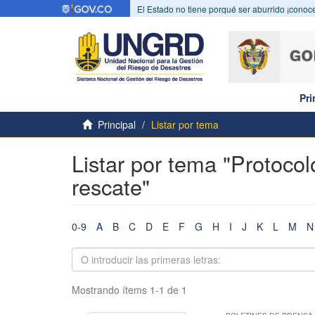
El Estado no tiene porqué ser aburrido ¡conoce
Pri
Principal
Listar por tema
Listar por tema "Protoco
rescate"
0-9
A
B
C
D
E
F
G
H
I
J
K
L
M
N
Mostrando ítems 1-1 de 1