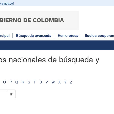
 a gov.co!
ncipal
Búsqueda avanzada
Hemeroteca
Socios cooperan
los nacionales de búsqueda y
O
P
Q
R
S
T
U
V
W
X
Y
Z
Ir