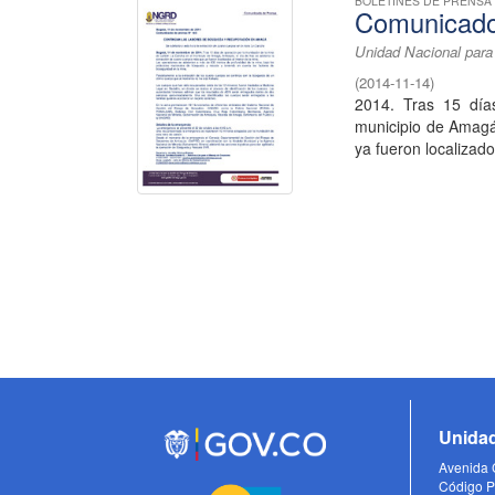
BOLETINES DE PRENSA
Comunicado
Unidad Nacional para
(
2014-11-14
)
2014. Tras 15 día
municipio de Amagá,
ya fueron localizados
Unidad
Avenida C
Código P