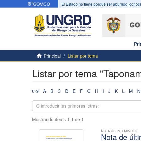
El Estado no tiene porqué ser aburrido ¡conoce
Pri
Principal
Listar por tema
Listar por tema "Taponam
0-9
A
B
C
D
E
F
G
H
I
J
K
L
M
N
Mostrando ítems 1-1 de 1
NOTA ÚLTIMO MINUTO
Nota de últ