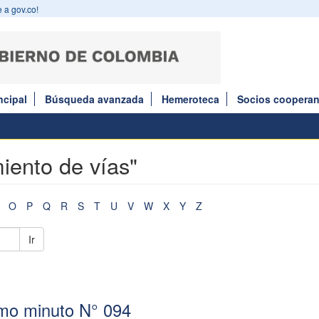
 a gov.co!
ncipal
Búsqueda avanzada
Hemeroteca
Socios cooperan
iento de vías"
O
P
Q
R
S
T
U
V
W
X
Y
Z
Ir
imo minuto N° 094