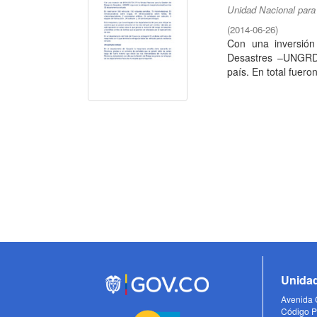
Unidad Nacional para
(
2014-06-26
)
Con una inversión
Desastres –UNGRD-
país. En total fuero
Unidad
Avenida C
Código P