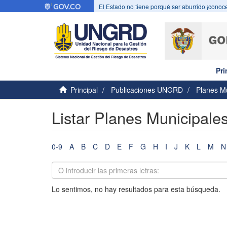
El Estado no tiene porqué ser aburrido ¡conoce
Pri
Principal
Publicaciones UNGRD
Planes Mu
Listar Planes Municipales
0-9
A
B
C
D
E
F
G
H
I
J
K
L
M
N
Lo sentimos, no hay resultados para esta búsqueda.