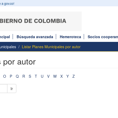
 a gov.co!
ncipal
Búsqueda avanzada
Hemeroteca
Socios cooperan
nicipales
Listar Planes Municipales por autor
 por autor
O
P
Q
R
S
T
U
V
W
X
Y
Z
Ir