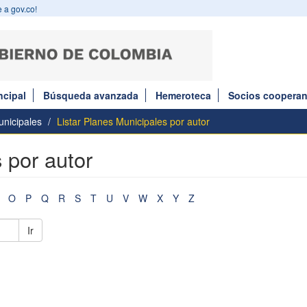
 a gov.co!
ncipal
Búsqueda avanzada
Hemeroteca
Socios cooperan
nicipales
Listar Planes Municipales por autor
 por autor
O
P
Q
R
S
T
U
V
W
X
Y
Z
Ir