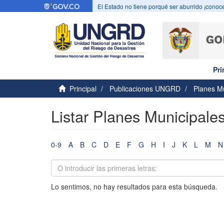
El Estado no tiene porqué ser aburrido ¡conoce
Pri
Principal
Publicaciones UNGRD
Planes Mu
Listar Planes Municipales
0-9
A
B
C
D
E
F
G
H
I
J
K
L
M
N
Lo sentimos, no hay resultados para esta búsqueda.