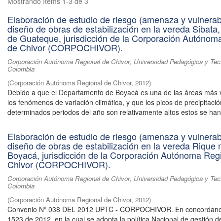
Mostrando ítems 1-3 de 3
Elaboración de estudio de riesgo (amenaza y vulnerabi
diseño de obras de estabilización en la vereda Sibata,
de Guateque, jurisdicción de la Corporación Autónom
de Chivor (CORPOCHIVOR).
Corporación Autónoma Regional de Chivor; Universidad Pedagógica y Tec
Colombia
(
Corporación Autónoma Regional de Chivor
,
2012
)
Debido a que el Departamento de Boyacá es una de las áreas más 
los fenómenos de variación climática, y que los picos de precipitaci
determinados periodos del año son relativamente altos estos se han 
Elaboración de estudio de riesgo (amenaza y vulnerabi
diseño de obras de estabilización en la vereda Rique 
Boyacá, jurisdicción de la Corporación Autónoma Reg
Chivor (CORPOCHIVOR).
Corporación Autónoma Regional de Chivor; Universidad Pedagógica y Tec
Colombia
(
Corporación Autónoma Regional de Chivor
,
2012
)
Convenio Nº 038 DEL 2012 UPTC - CORPOCHIVOR. En concordanci
1523 de 2012, en la cual se adopta la política Nacional de gestión d