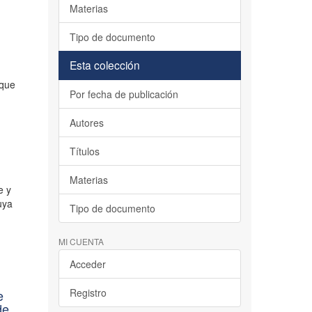
Materias
Tipo de documento
Esta colección
 que
Por fecha de publicación
Autores
Títulos
Materias
e y
uya
Tipo de documento
MI CUENTA
Acceder
Registro
e
de