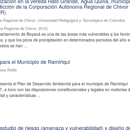
lización en la vereda Hato Grande, Agua Quiña, municip
sdicción de la Corporación Autónoma Regional de Chivor
R).
 Regional de Chivor; Universidad Pedagógica y Tecnológica de Colombia
a Regional de Chivor
,
2012
)
partamento de Boyacá es una de las áreas más vulnerables a los fen
ica, y que los picos de precipitación en determinados periodos del año 
estos se han ...
para el Municipio de Ramiriquí
osa Stella
senta el Plan de Desarrollo Ambiental para el municipio de Ramiriquí
, a tono con las disposiciones constitucionales y legales en materias 
al y características ...
estudio de riesgo (amenaza y vulnerabilidad) y diseño d