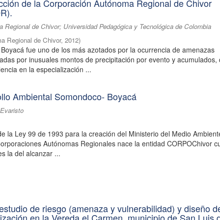
icción de la Corporación Autónoma Regional de Chivor
R).
 Regional de Chivor; Universidad Pedagógica y Tecnológica de Colombia
a Regional de Chivor
,
2012
)
 Boyacá fue uno de los más azotados por la ocurrencia de amenazas
adas por inusuales montos de precipitación por evento y acumulados,
encia en la especialización ...
ollo Ambiental Somondoco- Boyacá
Evaristo
de la Ley 99 de 1993 para la creación del Ministerio del Medio Ambient
 Corporaciones Autónomas Regionales nace la entidad CORPOChivor c
es la del alcanzar ...
estudio de riesgo (amenaza y vulnerabilidad) y diseño d
lización en la Vereda el Carmen, municipio de San Luis 