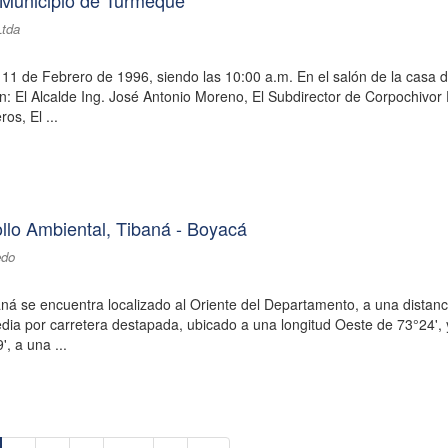
 Municipio de Turmequé
Ltda
11 de Febrero de 1996, siendo las 10:00 a.m. En el salón de la casa d
on: El Alcalde Ing. José Antonio Moreno, El Subdirector de Corpochivor
os, El ...
llo Ambiental, Tibaná - Boyacá
edo
aná se encuentra localizado al Oriente del Departamento, a una distanc
edia por carretera destapada, ubicado a una longitud Oeste de 73°24',
', a una ...