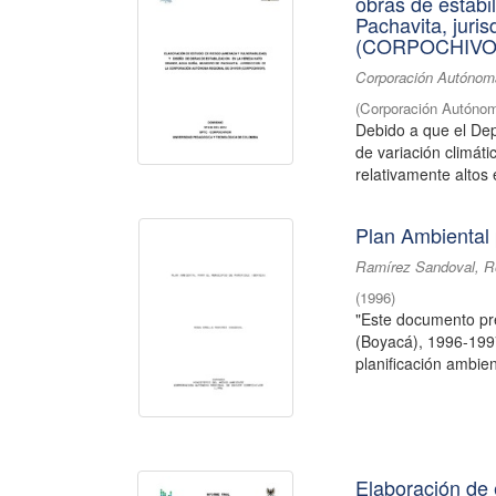
obras de estabi
Pachavita, juri
(CORPOCHIVO
Corporación Autónoma
(
Corporación Autónom
Debido a que el De
de variación climát
relativamente altos 
Plan Ambiental 
Ramírez Sandoval, R
(
1996
)
"Este documento pre
(Boyacá), 1996-1997
planificación ambient
Elaboración de 