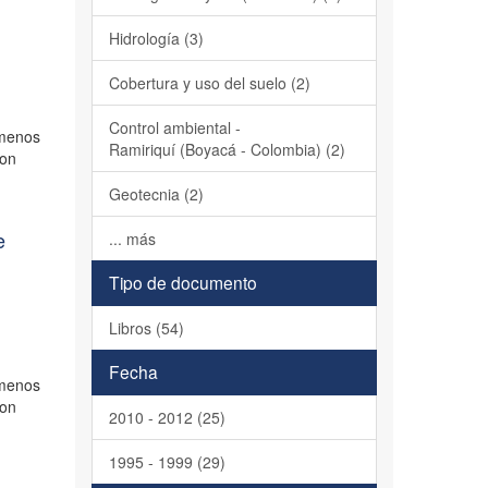
Hidrología (3)
Cobertura y uso del suelo (2)
Control ambiental -
ómenos
Ramiriquí (Boyacá - Colombia) (2)
son
Geotecnia (2)
e
... más
Tipo de documento
Libros (54)
Fecha
ómenos
son
2010 - 2012 (25)
1995 - 1999 (29)