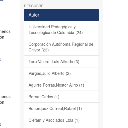
DESCUBRE
Autor
Universidad Pedagógica y
ómenos
Tecnológica de Colombia (24)
son
Corporación Autónoma Regional de
Chivor (23)
e
Toro Valero, Luis Alfredo (3)
Vargas,Julio Alberto (2)
Aguirre Porras,Nestor Alirio (1)
ómenos
Bernal,Carlos (1)
son
Bohórquez Correal,Rafael (1)
Ciefam y Asociados Ltda (1)
e