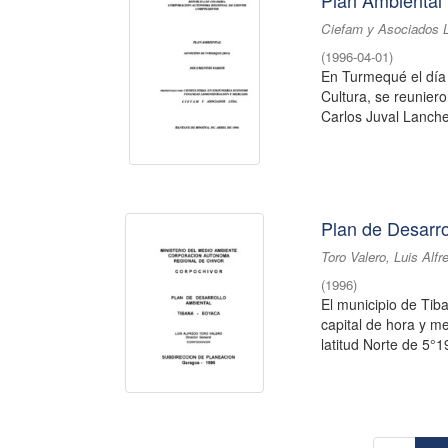
Plan Ambiental
Ciefam y Asociados 
(
1996-04-01
)
En Turmequé el día 
Cultura, se reunier
Carlos Juval Lancher
Plan de Desarro
Toro Valero, Luis Alfr
(
1996
)
El municipio de Tib
capital de hora y m
latitud Norte de 5°19