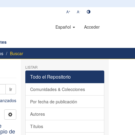
+
-
A
A
Español
Acceder
tes
os
Buscar
LISTAR
Todo el Repositorio
Ir
Comunidades & Colecciones
avanzados
Por fecha de publicación
Autores
e
Títulos
ipio de