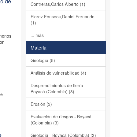
io de
Contreras,Carlos Alberto (1)
Florez Fonseca,Daniel Fernando
(1)
... más
ómenos
son
Materia
Geología (5)
Análisis de vulnerabilidad (4)
Desprendimientos de tierra -
Boyacá (Colombia) (3)
de
Erosión (3)
Evaluación de riesgos - Boyacá
(Colombia) (3)
e
Geología - Boyacá (Colombia) (3)