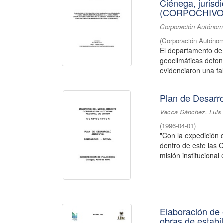
Ciénega, jurisd
(CORPOCHIVO
Corporación Autónoma
(
Corporación Autónom
El departamento de
geoclimáticas deton
evidenciaron una fal
Plan de Desarr
Vacca Sánchez, Luis 
(
1996-04-01
)
"Con la expedición 
dentro de este las
misión institucional 
Elaboración de 
obras de estabi