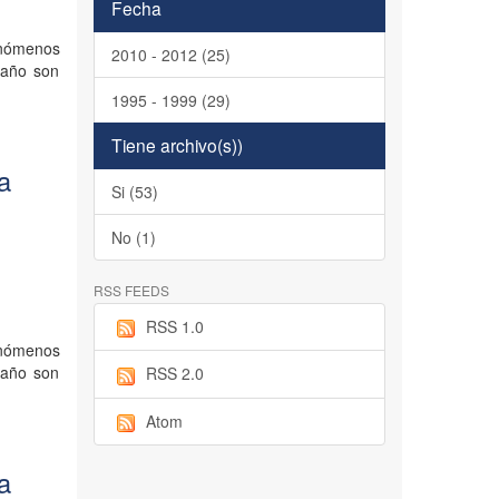
Fecha
enómenos
2010 - 2012 (25)
 año son
1995 - 1999 (29)
Tiene archivo(s))
la
Si (53)
No (1)
RSS FEEDS
RSS 1.0
enómenos
 año son
RSS 2.0
Atom
la