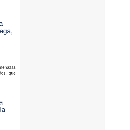
la
nega,
amenazas
dos, que
la
la