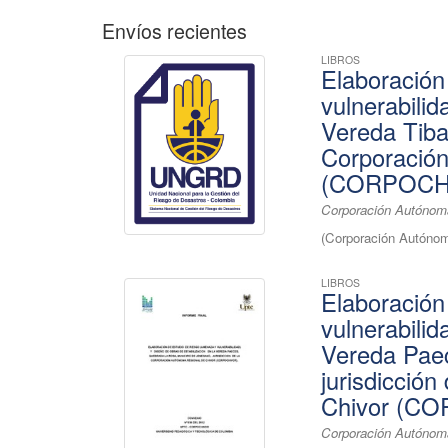
Envíos recientes
LIBROS
Elaboración
vulnerabilid
Vereda Tibai
Corporació
(CORPOCH
Corporación Autónoma
(
Corporación Autónom
LIBROS
Elaboración
vulnerabilid
Vereda Paec
jurisdicció
Chivor (C
Corporación Autónoma