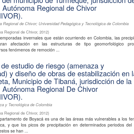
 del municipio de Turmequé, jurisdicción de
n Autónoma Regional de Chivor
IVOR).
 Regional de Chivor; Universidad Pedagógica y Tecnológica de Colombia
a Regional de Chivor
,
2012
)
 temporadas invernales que están ocurriendo en Colombia, las precip
ran afectación en las estructuras de tipo geomorfológico pr
rsos fenómenos de remoción ...
 de estudio de riesgo (amenaza y
ad) y diseño de obras de estabilización en 
a, Municipio de Tibaná, jurisdicción de la
n Autónoma Regional De Chivor
IVOR).
ca y Tecnológica de Colombia
a Regional de Chivor
,
2012
)
partamento de Boyacá es una de las áreas más vulnerables a los f
tica, y que los picos de precipitación en determinados periodos del
estos se han ...