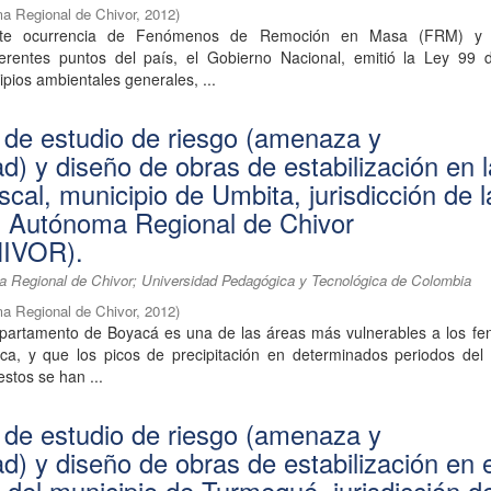
a Regional de Chivor
,
2012
)
nte ocurrencia de Fenómenos de Remoción en Masa (FRM) y 
ferentes puntos del país, el Gobierno Nacional, emitió la Ley 99 
cipios ambientales generales, ...
 de estudio de riesgo (amenaza y
ad) y diseño de obras de estabilización en 
cal, municipio de Umbita, jurisdicción de l
n Autónoma Regional de Chivor
IVOR).
 Regional de Chivor; Universidad Pedagógica y Tecnológica de Colombia
a Regional de Chivor
,
2012
)
partamento de Boyacá es una de las áreas más vulnerables a los f
tica, y que los picos de precipitación en determinados periodos del
estos se han ...
 de estudio de riesgo (amenaza y
ad) y diseño de obras de estabilización en 