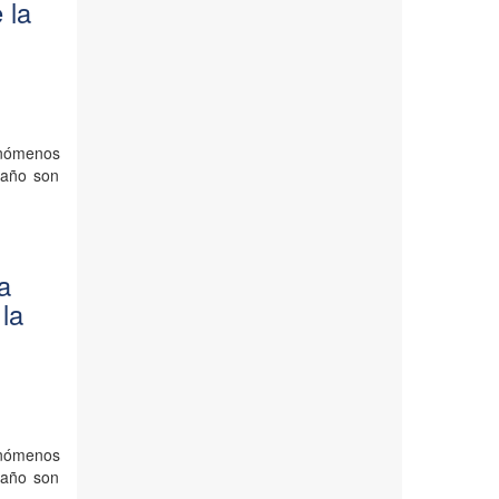
 la
enómenos
 año son
la
 la
enómenos
 año son