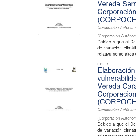
Vereda Serr
Corporació
(CORPOCH
Corporación Autónoma
(
Corporación Autónom
Debido a que el De
de variación climá
relativamente altos 
LIBROS
Elaboración
vulnerabilid
Vereda Cara
Corporació
(CORPOCH
Corporación Autónoma
(
Corporación Autónom
Debido a que el De
de variación climá