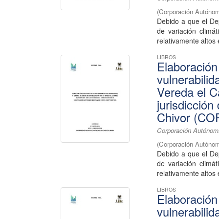
(
Corporación Autónom
Debido a que el De
de variación climá
relativamente altos 
LIBROS
Elaboración
vulnerabilid
Vereda el C
jurisdicció
Chivor (C
Corporación Autónoma
(
Corporación Autónom
Debido a que el De
de variación climá
relativamente altos 
LIBROS
Elaboración
vulnerabilid