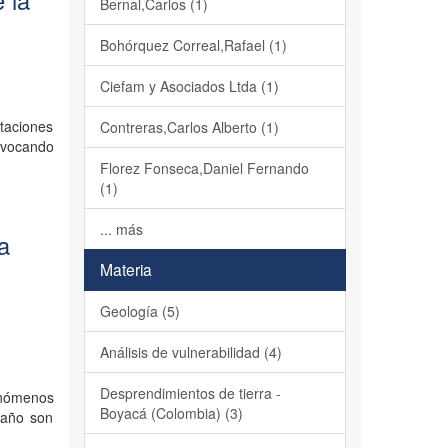
 la
Bernal,Carlos (1)
Bohórquez Correal,Rafael (1)
Ciefam y Asociados Ltda (1)
itaciones
Contreras,Carlos Alberto (1)
ovocando
Florez Fonseca,Daniel Fernando
(1)
... más
la
Materia
Geología (5)
Análisis de vulnerabilidad (4)
Desprendimientos de tierra -
enómenos
Boyacá (Colombia) (3)
 año son