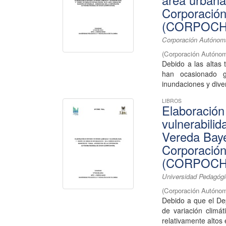
área urbana
Corporació
(CORPOCH
Corporación Autónoma
(
Corporación Autónom
Debido a las altas
han ocasionado g
inundaciones y dive
LIBROS
Elaboración
vulnerabilid
Vereda Bayet
Corporació
(CORPOCH
Universidad Pedagógi
(
Corporación Autónom
Debido a que el De
de variación climá
relativamente altos 