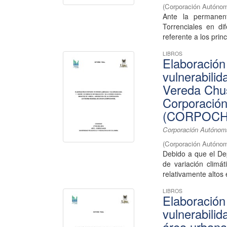
(
Corporación Autónom
Ante la permane
Torrenciales en di
referente a los prin
LIBROS
Elaboración
vulnerabilid
Vereda Chus
Corporació
(CORPOCH
Corporación Autónoma
(
Corporación Autónom
Debido a que el De
de variación climá
relativamente altos 
LIBROS
Elaboración
vulnerabilid