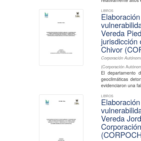
relativamente altos 
LIBROS
Elaboración
vulnerabilid
Vereda Pied
jurisdicció
Chivor (C
Corporación Autónoma
(
Corporación Autónom
El departamento 
geoclimáticas deto
evidenciaron una fal
LIBROS
Elaboración
vulnerabilid
Vereda Jordá
Corporació
(CORPOCH