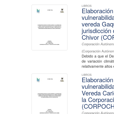
LIBROS
Elaboración
vulnerabilid
vereda Gaqu
jurisdicció
Chivor (C
Corporación Autónoma
(
Corporación Autónom
Debido a que el De
de variación climá
relativamente altos 
LIBROS
Elaboración
vulnerabilid
Vereda Cari
la Corporac
(CORPOCH
Corporación Autónom