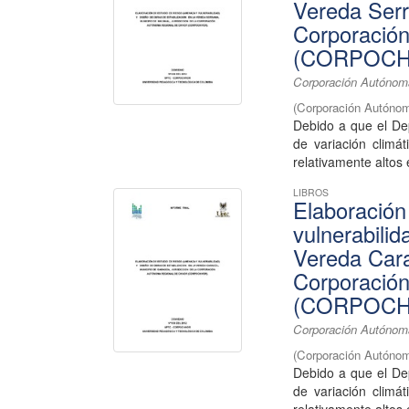
Vereda Serr
Corporació
(CORPOCH
Corporación Autónoma
(
Corporación Autónom
Debido a que el De
de variación climá
relativamente altos 
LIBROS
Elaboración
vulnerabilid
Vereda Cara
Corporació
(CORPOCH
Corporación Autónoma
(
Corporación Autónom
Debido a que el De
de variación climá