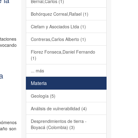
 la
Bernal,Carlos (1)
Bohórquez Correal,Rafael (1)
Ciefam y Asociados Ltda (1)
itaciones
Contreras,Carlos Alberto (1)
ovocando
Florez Fonseca,Daniel Fernando
(1)
... más
la
Materia
Geología (5)
Análisis de vulnerabilidad (4)
Desprendimientos de tierra -
enómenos
Boyacá (Colombia) (3)
 año son