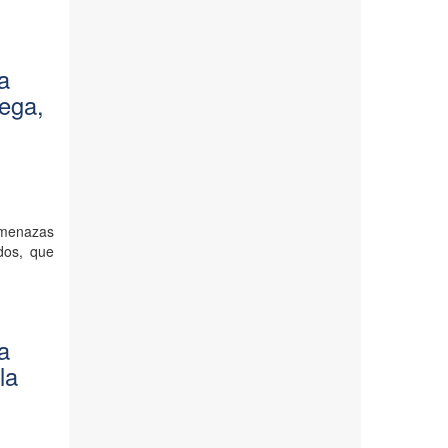
la
nega,
amenazas
dos, que
la
la