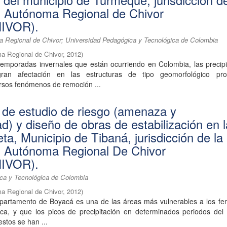
 del municipio de Turmequé, jurisdicción de
n Autónoma Regional de Chivor
IVOR).
 Regional de Chivor; Universidad Pedagógica y Tecnológica de Colombia
a Regional de Chivor
,
2012
)
 temporadas invernales que están ocurriendo en Colombia, las precip
ran afectación en las estructuras de tipo geomorfológico pr
rsos fenómenos de remoción ...
 de estudio de riesgo (amenaza y
ad) y diseño de obras de estabilización en 
a, Municipio de Tibaná, jurisdicción de la
n Autónoma Regional De Chivor
IVOR).
ca y Tecnológica de Colombia
a Regional de Chivor
,
2012
)
partamento de Boyacá es una de las áreas más vulnerables a los f
tica, y que los picos de precipitación en determinados periodos del
estos se han ...