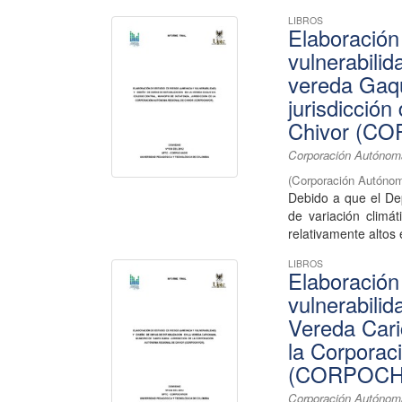
LIBROS
Elaboración
vulnerabilid
vereda Gaqu
jurisdicció
Chivor (C
Corporación Autónoma
(
Corporación Autónom
Debido a que el De
de variación climá
relativamente altos 
LIBROS
Elaboración
vulnerabilid
Vereda Cari
la Corporac
(CORPOCH
Corporación Autónom