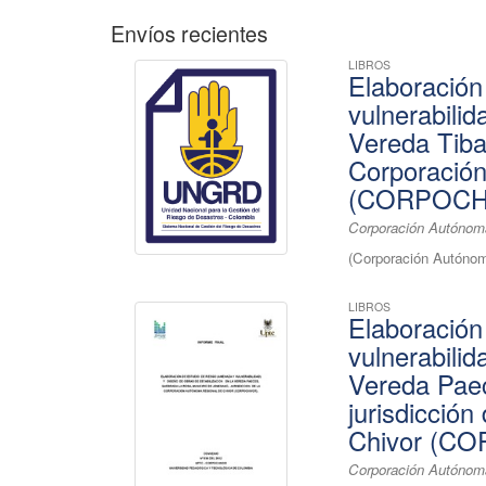
Envíos recientes
LIBROS
Elaboración
vulnerabilid
Vereda Tibai
Corporació
(CORPOCH
Corporación Autónoma
(
Corporación Autónom
LIBROS
Elaboración
vulnerabilid
Vereda Paec
jurisdicció
Chivor (C
Corporación Autónoma