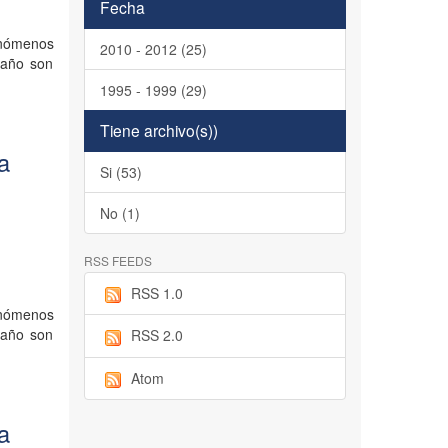
Fecha
enómenos
2010 - 2012 (25)
 año son
1995 - 1999 (29)
Tiene archivo(s))
la
Si (53)
No (1)
RSS FEEDS
RSS 1.0
enómenos
 año son
RSS 2.0
Atom
la