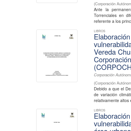
(
Corporación Autónom
Ante la permane
Torrenciales en di
referente a los prin
LIBROS
Elaboración
vulnerabilid
Vereda Chus
Corporació
(CORPOCH
Corporación Autónoma
(
Corporación Autónom
Debido a que el De
de variación climá
relativamente altos 
LIBROS
Elaboración
vulnerabilid