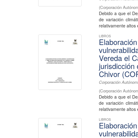
(
Corporación Autónom
Debido a que el De
de variación climá
relativamente altos 
LIBROS
Elaboración
vulnerabilid
Vereda el C
jurisdicció
Chivor (C
Corporación Autónoma
(
Corporación Autónom
Debido a que el De
de variación climá
relativamente altos 
LIBROS
Elaboración
vulnerabilid