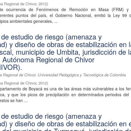
a Regional de Chivor
,
2012
)
nte ocurrencia de Fenómenos de Remoción en Masa (FRM) y 
ferentes puntos del país, el Gobierno Nacional, emitió la Ley 99 
cipios ambientales generales, ...
 de estudio de riesgo (amenaza y
ad) y diseño de obras de estabilización en 
cal, municipio de Umbita, jurisdicción de l
n Autónoma Regional de Chivor
IVOR).
 Regional de Chivor; Universidad Pedagógica y Tecnológica de Colombia
a Regional de Chivor
,
2012
)
partamento de Boyacá es una de las áreas más vulnerables a los f
tica, y que los picos de precipitación en determinados periodos del
estos se han ...
 de estudio de riesgo (amenaza y
ad) y diseño de obras de estabilización en 