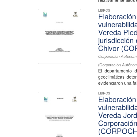
relativamente altos 
LIBROS
Elaboración
vulnerabilid
Vereda Pied
jurisdicció
Chivor (C
Corporación Autónoma
(
Corporación Autónom
El departamento 
geoclimáticas deto
evidenciaron una fal
LIBROS
Elaboración
vulnerabilid
Vereda Jordá
Corporació
(CORPOCH