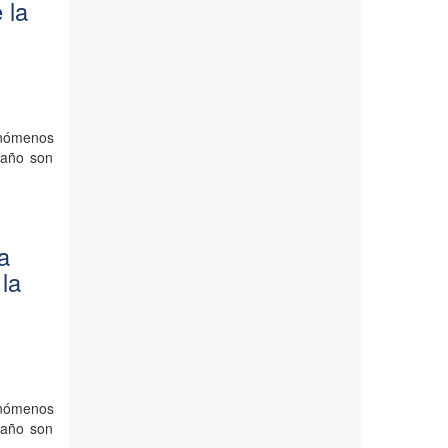
 la
enómenos
 año son
la
 la
enómenos
 año son