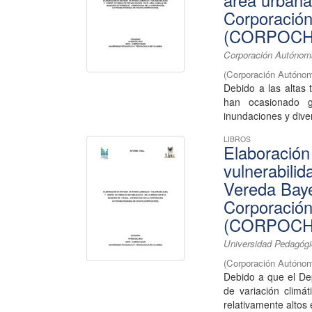
área urbana
Corporació
(CORPOCH
Corporación Autónoma
(
Corporación Autónom
Debido a las altas
han ocasionado g
inundaciones y dive
LIBROS
Elaboración
vulnerabilid
Vereda Bayet
Corporació
(CORPOCH
Universidad Pedagógi
(
Corporación Autónom
Debido a que el De
de variación climá
relativamente altos 