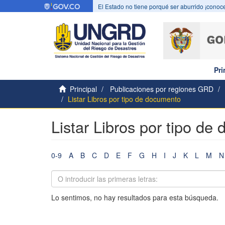
El Estado no tiene porqué ser aburrido ¡conoce
Pri
Principal
Publicaciones por regiones GRD
Listar Libros por tipo de documento
Listar Libros por tipo de
0-9
A
B
C
D
E
F
G
H
I
J
K
L
M
N
Lo sentimos, no hay resultados para esta búsqueda.