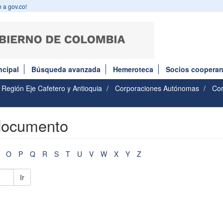
 a gov.co!
ncipal
Búsqueda avanzada
Hemeroteca
Socios cooperan
Región Eje Cafetero y Antioquia
Corporaciones Autónomas
Co
 documento
O
P
Q
R
S
T
U
V
W
X
Y
Z
Ir