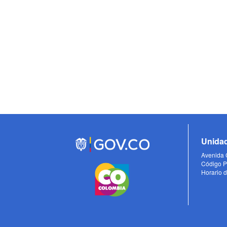
Unidad
Avenida C
Código P
Horario d