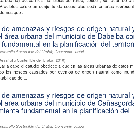
ica que hoy ocupan los municipios de Turbo, Necoclí, San Juan de Ur
rboletes existe un conjunto de secuencias sedimentarias represen
y domos que ...
n de amenazas y riesgos de origen natural 
el área urbana del municipio de Dabeiba c
fundamental en la planificación del territor
esarrollo Sostenible del Urabá; Consorcio Urabá
Desarrollo Sostenible del Urabá
,
2010
)
var a cabo el estudio obedece a que en las áreas urbanas de estos m
do los riesgos causados por eventos de origen natural como inund
tabilidad de ...
n de amenazas y riesgos de origen natural 
el área urbana del municipio de Cañasgord
ienta fundamental en la planificación del
esarrollo Sostenible del Urabá; Consorcio Urabá