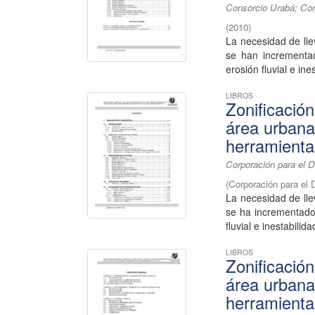
Consorcio Urabá; Corp
(
2010
)
La necesidad de lle
se han incrementa
erosión fluvial e ines
LIBROS
Zonificació
área urbana
herramienta 
Corporación para el D
(
Corporación para el 
La necesidad de lle
se ha incrementado
fluvial e inestabilida
LIBROS
Zonificació
área urbana
herramienta 