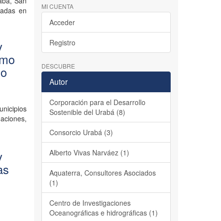
abá, San
MI CUENTA
tadas en
Acceder
Registro
y
omo
DESCUBRE
io
Autor
Corporación para el Desarrollo
unicipios
Sostenible del Urabá (8)
aciones,
Consorcio Urabá (3)
Alberto Vivas Narváez (1)
y
as
Aquaterra, Consultores Asociados
(1)
Centro de Investigaciones
Oceanográficas e hidrográficas (1)