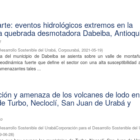
arte: eventos hidrológicos extremos en la
a quebrada desmotadora Dabeiba, Antioqu
z
Desarrollo Sostenible del Urabá, Corpourabá
,
2021-05-19
)
a del municipio de Dabeiba se asienta sobre un valle de montañ
eodinámica fuerte que define el sector con una alta susceptibilidad
menazantes tales ...
ción y amenaza de los volcanes de lodo en
de Turbo, Necloclí, San Juan de Urabá y
to
Desarrollo Sostenible del UrabáCorporación para el Desarrollo Sostenible del
9-06-28
)