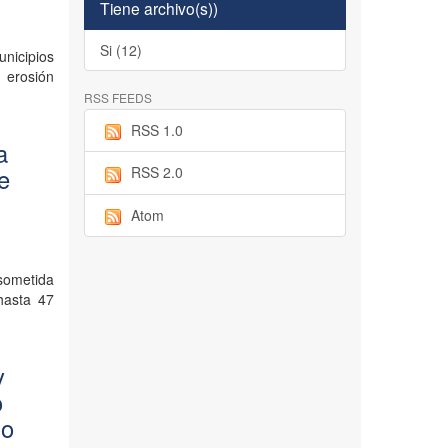
Tiene archivo(s))
Si (12)
unicipios
 erosión
RSS FEEDS
RSS 1.0
a
e
RSS 2.0
Atom
 sometida
hasta 47
y
o
io