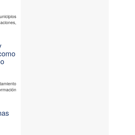
unicipios
aciones,
y
 como
io
ntamiento
ormación
nas