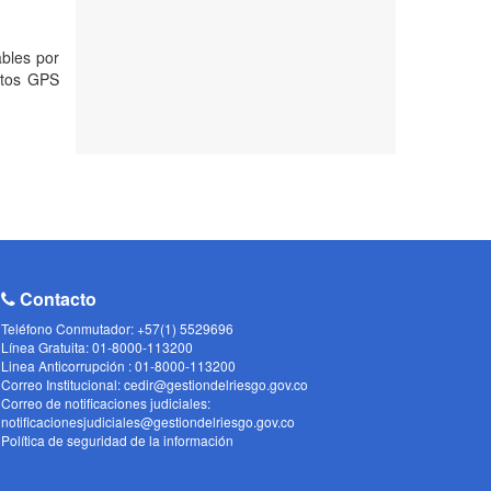
ables por
ntos GPS
Contacto
Teléfono Conmutador: +57(1) 5529696
Línea Gratuita: 01-8000-113200
Linea Anticorrupción : 01-8000-113200
Correo Institucional: cedir@gestiondelriesgo.gov.co
Correo de notificaciones judiciales:
notificacionesjudiciales@gestiondelriesgo.gov.co
Política de seguridad de la información