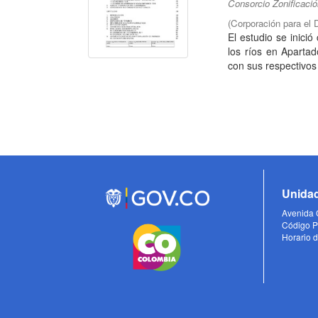
Consorcio Zonificaci
(
Corporación para el 
El estudio se inició
los ríos en Aparta
con sus respectivos 
Unidad
Avenida C
Código P
Horario d