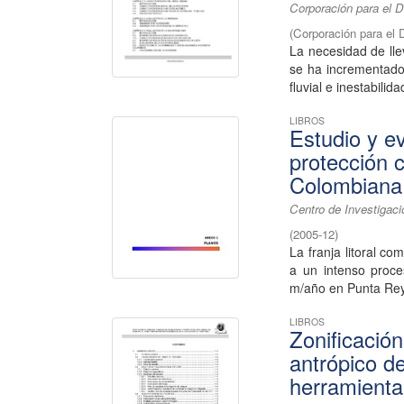
Corporación para el D
(
Corporación para el 
La necesidad de lle
se ha incrementado
fluvial e inestabilida
LIBROS
Estudio y ev
protección 
Colombiana 
Centro de Investigac
(
2005-12
)
La franja litoral c
a un intenso proc
m/año en Punta Rey.
LIBROS
Zonificació
antrópico d
herramienta 