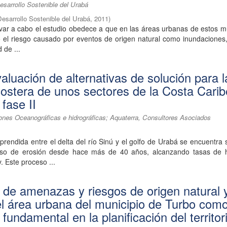
esarrollo Sostenible del Urabá
Desarrollo Sostenible del Urabá
,
2011
)
var a cabo el estudio obedece a que en las áreas urbanas de estos m
 el riesgo causado por eventos de origen natural como inundaciones,
d de ...
aluación de alternativas de solución para l
costera de unos sectores de la Costa Carib
fase II
iones Oceanográficas e hidrográficas; Aquaterra, Consultores Asociados
omprendida entre el delta del río Sinú y el golfo de Urabá se encuentra
eso de erosión desde hace más de 40 años, alcanzando tasas de 
 Este proceso ...
n de amenazas y riesgos de origen natural 
el área urbana del municipio de Turbo com
fundamental en la planificación del territor