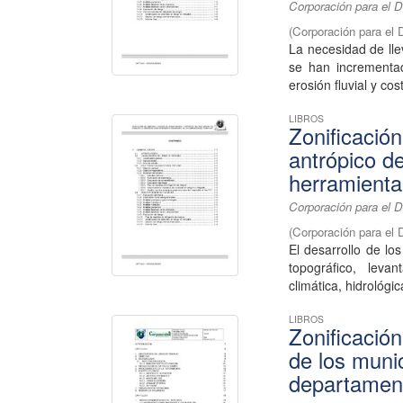
Corporación para el D
(
Corporación para el 
La necesidad de lle
se han incrementa
erosión fluvial y cos
LIBROS
Zonificació
antrópico d
herramienta 
Corporación para el D
(
Corporación para el 
El desarrollo de lo
topográfico, levan
climática, hidrológica
LIBROS
Zonificació
de los muni
departament