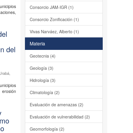
unicipios
Consorcio JAM-IGR (1)
aciones,
Consorcio Zonificación (1)
Vivas Narváez, Alberto (1)
del
Materia
n del
Geotecnia (4)
Geología (3)
 Urabá
,
Hidrología (3)
unicipios
 erosión
Climatología (2)
Evaluación de amenazas (2)
y
Evaluación de vulnerabilidad (2)
omo
io
Geomorfología (2)