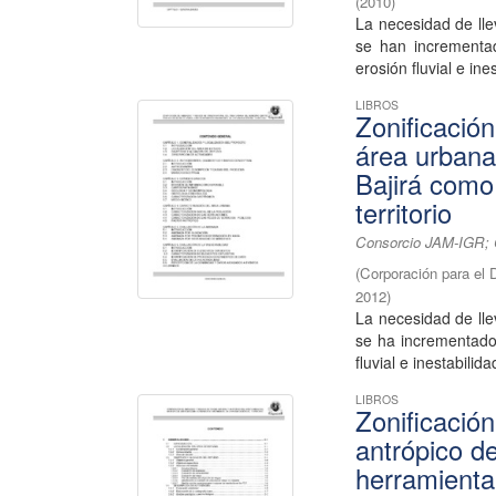
(
2010
)
La necesidad de lle
se han incrementa
erosión fluvial e ines
LIBROS
Zonificació
área urbana
Bajirá como
territorio
Consorcio JAM-IGR; C
(
Corporación para el 
2012
)
La necesidad de lle
se ha incrementado
fluvial e inestabilida
LIBROS
Zonificació
antrópico d
herramienta 