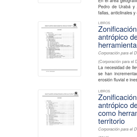
En el área geográf
Pedro de Urabá y A
fallas, anticlinales 
LIBROS
Zonificació
antrópico d
herramienta 
Corporación para el D
(
Corporación para el 
La necesidad de lle
se han incrementa
erosión fluvial e ines
LIBROS
Zonificació
antrópico d
como herram
territorio
Corporación para el D