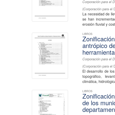
Corporación para el D
(
Corporación para el 
La necesidad de lle
se han incrementa
erosión fluvial y cos
LIBROS
Zonificació
antrópico d
herramienta 
Corporación para el D
(
Corporación para el 
El desarrollo de lo
topográfico, levan
climática, hidrológica
LIBROS
Zonificació
de los muni
departament