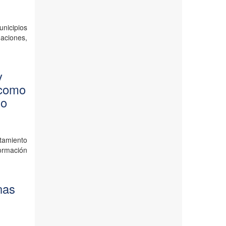
unicipios
aciones,
y
 como
io
ntamiento
ormación
nas