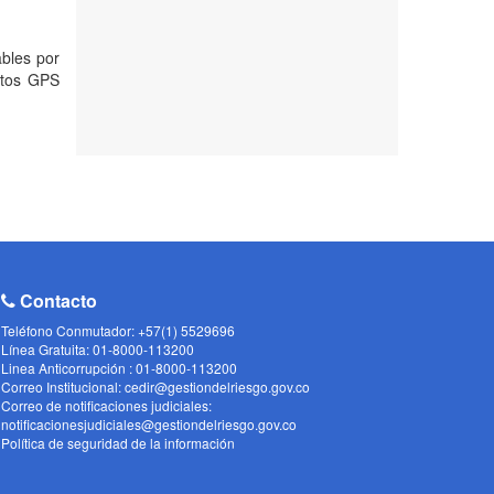
ables por
ntos GPS
Contacto
Teléfono Conmutador: +57(1) 5529696
Línea Gratuita: 01-8000-113200
Linea Anticorrupción : 01-8000-113200
Correo Institucional: cedir@gestiondelriesgo.gov.co
Correo de notificaciones judiciales:
notificacionesjudiciales@gestiondelriesgo.gov.co
Política de seguridad de la información