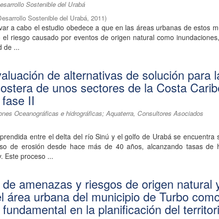
esarrollo Sostenible del Urabá
Desarrollo Sostenible del Urabá
,
2011
)
var a cabo el estudio obedece a que en las áreas urbanas de estos m
 el riesgo causado por eventos de origen natural como inundaciones,
d de ...
aluación de alternativas de solución para l
costera de unos sectores de la Costa Carib
fase II
iones Oceanográficas e hidrográficas; Aquaterra, Consultores Asociados
omprendida entre el delta del río Sinú y el golfo de Urabá se encuentra
eso de erosión desde hace más de 40 años, alcanzando tasas de 
 Este proceso ...
n de amenazas y riesgos de origen natural 
el área urbana del municipio de Turbo com
fundamental en la planificación del territor