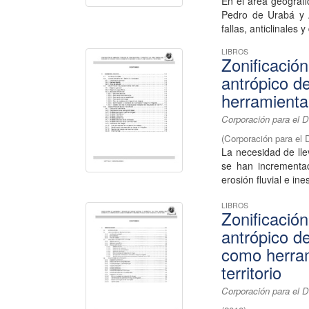
En el área geográf
Pedro de Urabá y A
fallas, anticlinales 
LIBROS
Zonificació
antrópico d
herramienta 
Corporación para el D
(
Corporación para el 
La necesidad de lle
se han incrementa
erosión fluvial e ines
LIBROS
Zonificació
antrópico d
como herram
territorio
Corporación para el D