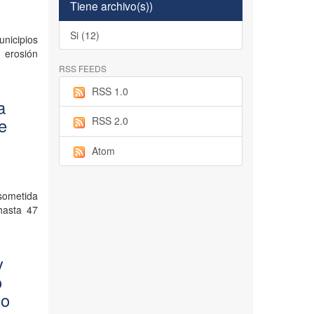
Tiene archivo(s))
Si (12)
unicipios
 erosión
RSS FEEDS
RSS 1.0
a
e
RSS 2.0
Atom
 sometida
hasta 47
y
o
io