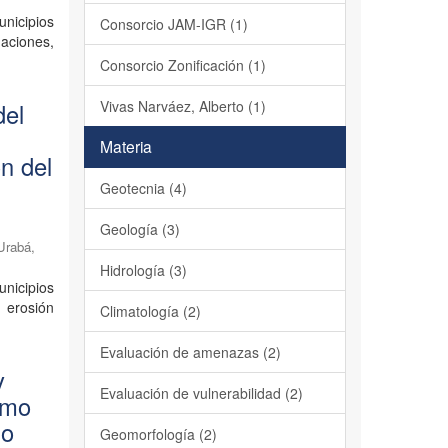
unicipios
Consorcio JAM-IGR (1)
aciones,
Consorcio Zonificación (1)
Vivas Narváez, Alberto (1)
del
Materia
n del
Geotecnia (4)
Geología (3)
 Urabá
,
Hidrología (3)
unicipios
 erosión
Climatología (2)
Evaluación de amenazas (2)
y
Evaluación de vulnerabilidad (2)
omo
io
Geomorfología (2)