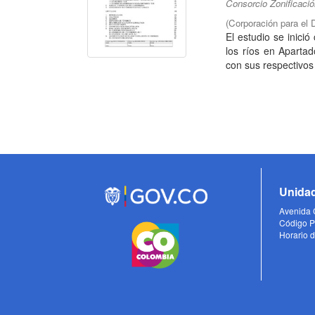
Consorcio Zonificaci
(
Corporación para el 
El estudio se inició
los ríos en Aparta
con sus respectivos 
Unidad
Avenida C
Código P
Horario d