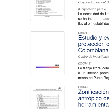
Corporación para el D
(
Corporación para el 
La necesidad de lle
se ha incrementado
fluvial e inestabilida
LIBROS
Estudio y ev
protección 
Colombiana 
Centro de Investigac
(
2005-12
)
La franja litoral c
a un intenso proc
m/año en Punta Rey.
LIBROS
Zonificació
antrópico d
herramienta 