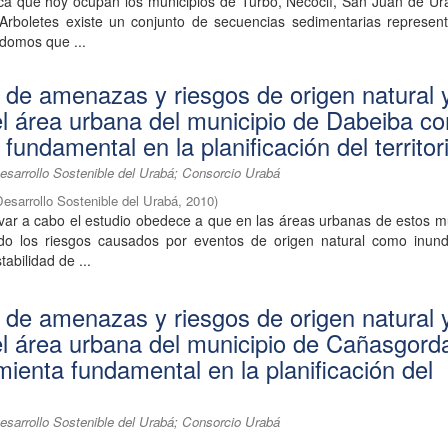
ica que hoy ocupan los municipios de Turbo, Necoclí, San Juan de Ur
rboletes existe un conjunto de secuencias sedimentarias represen
y domos que ...
n de amenazas y riesgos de origen natural 
el área urbana del municipio de Dabeiba c
fundamental en la planificación del territor
esarrollo Sostenible del Urabá; Consorcio Urabá
Desarrollo Sostenible del Urabá
,
2010
)
var a cabo el estudio obedece a que en las áreas urbanas de estos m
do los riesgos causados por eventos de origen natural como inund
tabilidad de ...
n de amenazas y riesgos de origen natural 
el área urbana del municipio de Cañasgord
ienta fundamental en la planificación del
esarrollo Sostenible del Urabá; Consorcio Urabá