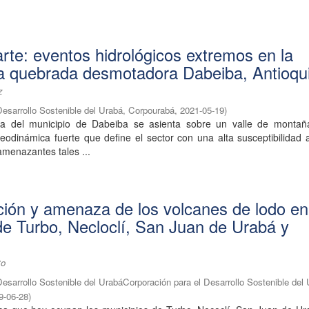
arte: eventos hidrológicos extremos en la
a quebrada desmotadora Dabeiba, Antioqu
z
Desarrollo Sostenible del Urabá, Corpourabá
,
2021-05-19
)
a del municipio de Dabeiba se asienta sobre un valle de montañ
eodinámica fuerte que define el sector con una alta susceptibilidad
menazantes tales ...
ción y amenaza de los volcanes de lodo en
de Turbo, Necloclí, San Juan de Urabá y
to
Desarrollo Sostenible del UrabáCorporación para el Desarrollo Sostenible del
9-06-28
)