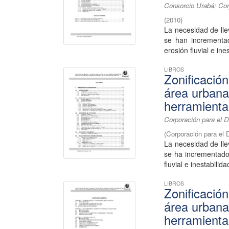
Consorcio Urabá; Corp
(
2010
)
La necesidad de lle
se han incrementa
erosión fluvial e ines
LIBROS
Zonificació
área urbana
herramienta 
Corporación para el D
(
Corporación para el 
La necesidad de lle
se ha incrementado
fluvial e inestabilida
LIBROS
Zonificació
área urbana
herramienta 