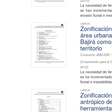
(
2010
)
La necesidad de lle
se han incrementa
erosión fluvial e ines
LIBROS
Zonificació
área urbana
Bajirá como
territorio
Consorcio JAM-IGR; C
(
Corporación para el 
2012
)
La necesidad de lle
se ha incrementado
fluvial e inestabilida
LIBROS
Zonificació
antrópico d
herramienta 