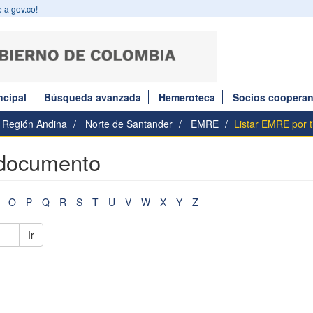
 a gov.co!
ncipal
Búsqueda avanzada
Hemeroteca
Socios cooperan
Región Andina
Norte de Santander
EMRE
Listar EMRE por 
 documento
O
P
Q
R
S
T
U
V
W
X
Y
Z
Ir