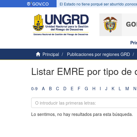
El Estado no tiene porqué ser aburrido ¡conoce
Pri
Principal
Publicaciones por regiones GRD
Listar EMRE por tipo de
0-9
A
B
C
D
E
F
G
H
I
J
K
L
M
N
Lo sentimos, no hay resultados para esta búsqueda.