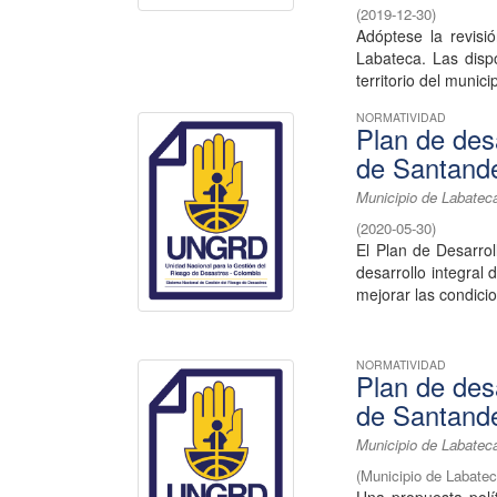
(
2019-12-30
)
Adóptese la revisi
Labateca. Las dispo
territorio del munici
NORMATIVIDAD
Plan de des
de Santande
Municipio de Labatec
(
2020-05-30
)
El Plan de Desarro
desarrollo integral
mejorar las condicio
NORMATIVIDAD
Plan de des
de Santande
Municipio de Labatec
(
Municipio de Labate