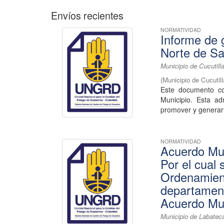
Envíos recientes
NORMATIVIDAD
Informe de 
Norte de S
Municipio de Cucutill
(
Municipio de Cucutil
Este documento co
Municipio. Esta a
promover y generar 
NORMATIVIDAD
Acuerdo Mun
Por el cual
Ordenamient
departament
Acuerdo Mun
Municipio de Labatec