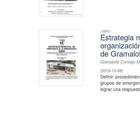
LIBRO
Estrategia 
organizació
de Gramalo
Gramalote Consejo Mu
(
2018-10-08
)
Definir procedimie
grupos de emergenc
lograr una respuest