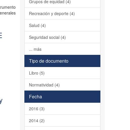
Grupos de equidad (4)
strumento
generales
Recreación y deporte (4)
Salud (4)
E
Seguridad social (4)
... más
Tipo de documento
Libro (5)
Normatividad (4)
Fecha
y
2016 (3)
2014 (2)