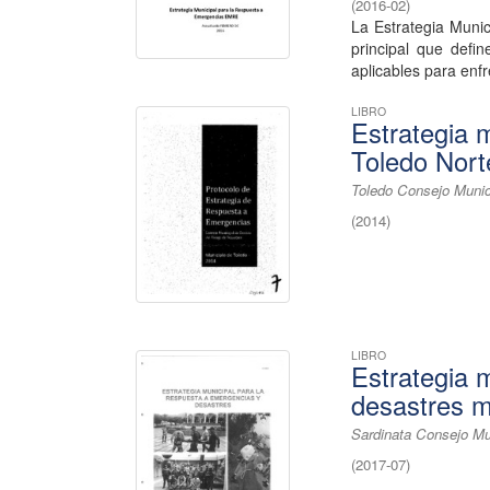
(
2016-02
)
La Estrategia Munic
principal que defin
aplicables para enfr
LIBRO
Estrategia 
Toledo Nort
Toledo Consejo Munic
(
2014
)
LIBRO
Estrategia 
desastres m
Sardinata Consejo Mu
(
2017-07
)