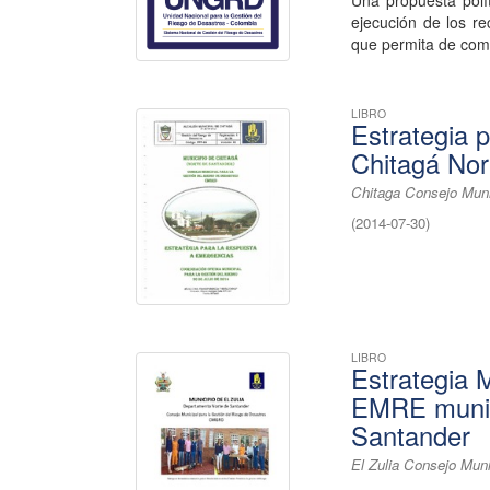
Una propuesta polít
ejecución de los re
que permita de com
LIBRO
Estrategia 
Chitagá Nor
Chitaga Consejo Muni
(
2014-07-30
)
LIBRO
Estrategia 
EMRE munici
Santander
El Zulia Consejo Muni