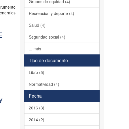
Grupos de equidad (4)
strumento
generales
Recreación y deporte (4)
Salud (4)
E
Seguridad social (4)
... más
Tipo de documento
Libro (5)
Normatividad (4)
Fecha
y
2016 (3)
2014 (2)