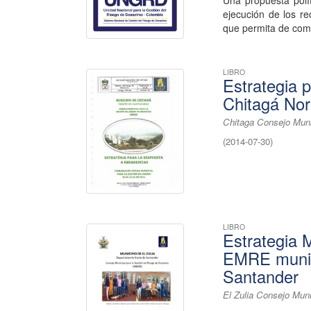
Una propuesta polít
ejecución de los re
que permita de com
LIBRO
Estrategia 
Chitagá Nor
Chitaga Consejo Muni
(
2014-07-30
)
LIBRO
Estrategia 
EMRE munici
Santander
El Zulia Consejo Muni