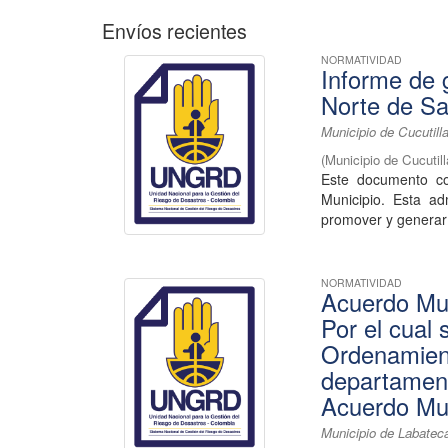
Envíos recientes
NORMATIVIDAD
Informe de 
Norte de S
Municipio de Cucutill
(
Municipio de Cucutil
Este documento co
Municipio. Esta a
promover y generar 
NORMATIVIDAD
Acuerdo Mun
Por el cual
Ordenamient
departament
Acuerdo Mun
Municipio de Labatec