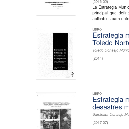
(
2016-02
)
La Estrategia Munic
principal que defin
aplicables para enfr
LIBRO
Estrategia 
Toledo Nort
Toledo Consejo Munic
(
2014
)
LIBRO
Estrategia 
desastres m
Sardinata Consejo Mu
(
2017-07
)