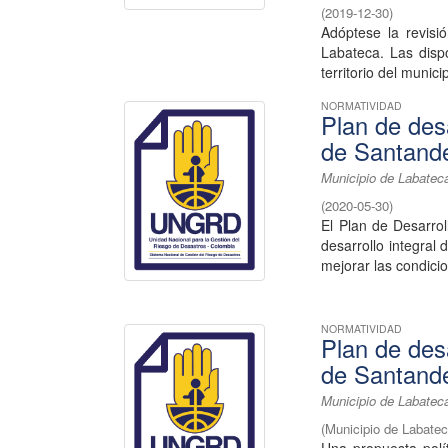
(
2019-12-30
)
Adóptese la revisi
Labateca. Las dispo
territorio del munici
NORMATIVIDAD
Plan de des
de Santande
Municipio de Labatec
(
2020-05-30
)
El Plan de Desarro
desarrollo integral
mejorar las condicio
NORMATIVIDAD
Plan de des
de Santande
Municipio de Labatec
(
Municipio de Labate