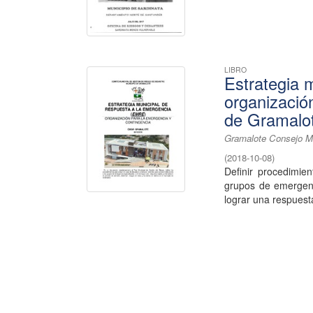
LIBRO
Estrategia 
organizació
de Gramalo
Gramalote Consejo Mu
(
2018-10-08
)
Definir procedimie
grupos de emergenc
lograr una respuest