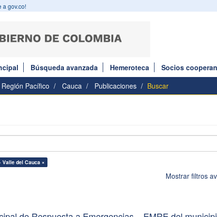
 a gov.co!
ncipal
Búsqueda avanzada
Hemeroteca
Socios cooperan
Región Pacífico
Cauca
Publicaciones
Buscar
 Valle del Cauca ×
Mostrar filtros 
icipal de Respuesta a Emergencias – EMRE del municip