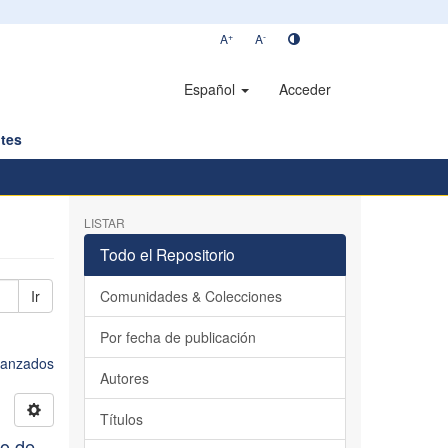
+
-
A
A
Español
Acceder
tes
LISTAR
Todo el Repositorio
Ir
Comunidades & Colecciones
Por fecha de publicación
avanzados
Autores
Títulos
io de