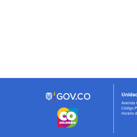
Unidad
Avenida C
Código P
Horario d