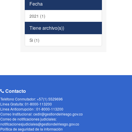
Fecha
2021 (1)
Tiene archivo(s))
Si (1)
Contacto
Teléfono Conmutador: +57(1) 5529696
Línea Gratuita: 01-8000-113200
Linea Anticorrupción : 01-8000-113200
Correo Institucional: cedir@gestiondelriesgo.gov.co
Correo de notificaciones judiciales:
notificacionesjudiciales@gestiondelriesgo.gov.co
Política de seguridad de la información