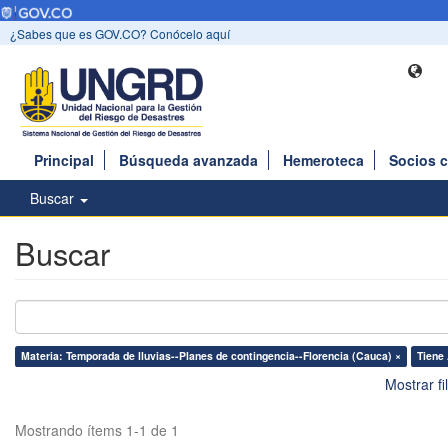
¿Sabes que es GOV.CO? Conócelo aquí
Principal
Búsqueda avanzada
Hemeroteca
Socios 
Buscar
Buscar
Materia: Temporada de lluvias--Planes de contingencia--Florencia (Cauca) ×
Tiene 
Mostrar f
Mostrando ítems 1-1 de 1