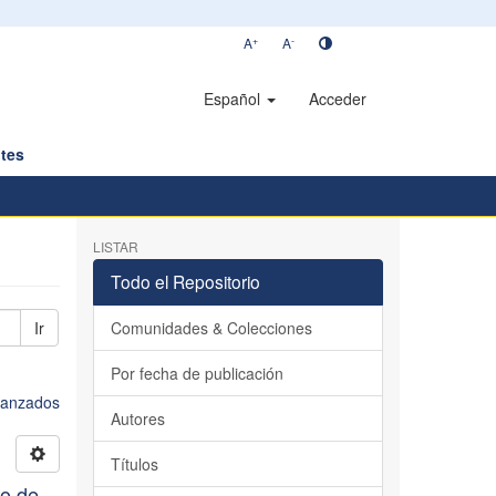
+
-
A
A
Español
Acceder
tes
LISTAR
Todo el Repositorio
Ir
Comunidades & Colecciones
Por fecha de publicación
avanzados
Autores
Títulos
io de