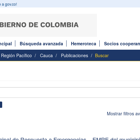
 a gov.co!
ncipal
Búsqueda avanzada
Hemeroteca
Socios cooperan
Región Pacífico
Cauca
Publicaciones
Buscar
×
Mostrar filtros 
icipal de Respuesta a Emergencias – EMRE del municip