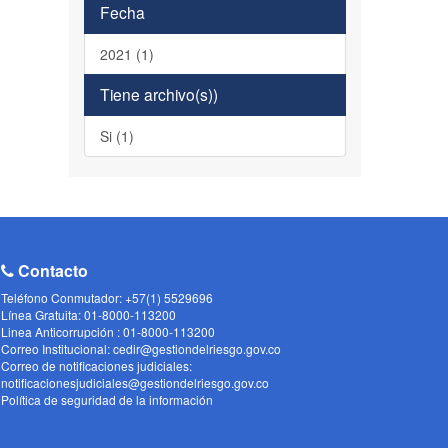
Fecha
2021 (1)
Tiene archivo(s))
Si (1)
Contacto
Teléfono Conmutador: +57(1) 5529696
Línea Gratuita: 01-8000-113200
Linea Anticorrupción : 01-8000-113200
Correo Institucional: cedir@gestiondelriesgo.gov.co
Correo de notificaciones judiciales:
notificacionesjudiciales@gestiondelriesgo.gov.co
Política de seguridad de la información