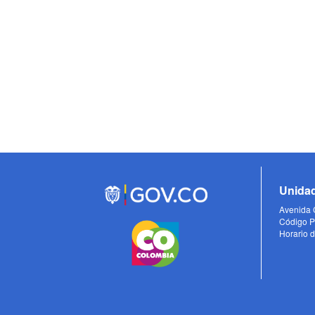
Unidad
Avenida C
Código P
Horario d