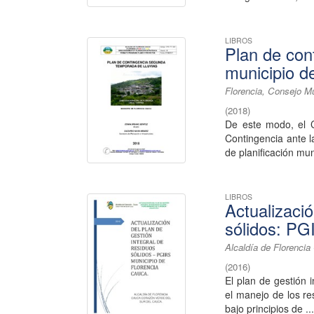
LIBROS
Plan de con
municipio d
Florencia, Consejo M
(
2018
)
De este modo, el C
Contingencia ante 
de planificación muni
LIBROS
Actualizació
sólidos: PG
Alcaldía de Florenci
(
2016
)
El plan de gestión 
el manejo de los re
bajo principios de ..