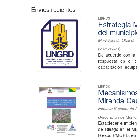
Envíos recientes
LIBROS
Estrategia
del municip
Municipio de Obando 
(
2021-12-23
)
De acuerdo con la 
respuesta es el c
capacitación, equipa
LIBROS
Mecanismos 
Miranda Ca
Escuela Superior de 
(
Asociación de Muni
Establecer e imple
de Riesgo en el Mu
Riesgo PMGRD, en el