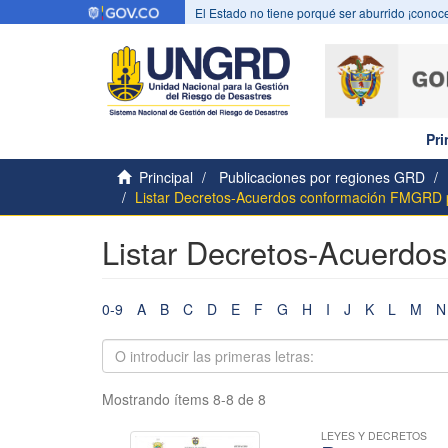
El Estado no tiene porqué ser aburrido ¡conoce
Pri
Principal
Publicaciones por regiones GRD
Listar Decretos-Acuerdos conformación FMGRD po
Listar Decretos-Acuerdo
0-9
A
B
C
D
E
F
G
H
I
J
K
L
M
N
Mostrando ítems 8-8 de 8
LEYES Y DECRETOS