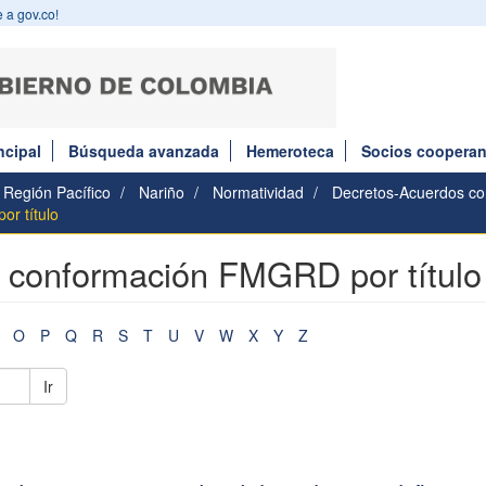
 a gov.co!
ncipal
Búsqueda avanzada
Hemeroteca
Socios cooperan
Región Pacífico
Nariño
Normatividad
Decretos-Acuerdos c
r título
s conformación FMGRD por título
O
P
Q
R
S
T
U
V
W
X
Y
Z
Ir