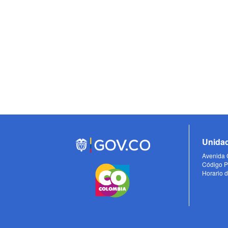
Unidad
Avenida C
Código P
Horario d