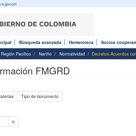
 a gov.co!
ncipal
Búsqueda avanzada
Hemeroteca
Socios cooperan
Región Pacífico
Nariño
Normatividad
Decretos-Acuerdos c
formación FMGRD
aterias
Tipo de documento
Ir