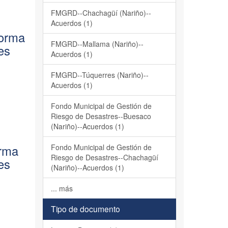
FMGRD--Chachagüí (Nariño)--
Acuerdos (1)
forma
FMGRD--Mallama (Nariño)--
es
Acuerdos (1)
FMGRD--Túquerres (Nariño)--
Acuerdos (1)
Fondo Municipal de Gestión de
Riesgo de Desastres--Buesaco
(Nariño)--Acuerdos (1)
orma
Fondo Municipal de Gestión de
Riesgo de Desastres--Chachagüí
es
(Nariño)--Acuerdos (1)
... más
Tipo de documento