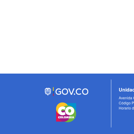
Unidad
Avenida C
Código P
Horario d