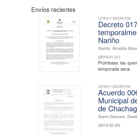
Envíos recientes
LEYES Y DECRETOS
Decreto 017
temporalmen
Nariño
Nariño, Alcaldía Muni
(
2019-01-21
)
Prohíbase las quem
temporada seca.
LEYES Y DECRETOS
Acuerdo 006
Municipal d
de Chachagü
Ibarra Guevara, Sand
(
2016-02-29
)