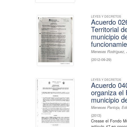
LEYES Y DECRETOS
Acuerdo 026
Territorial 
municipio d
funcionamie
Meneses Rodríguez,
(
2012-09-29
)
LEYES Y DECRETOS
Acuerdo 040
organiza el
municipio d
Meneses Pantoja, Ed
(
2013
)
Crease el Fondo Mu
artículo 47 en conc