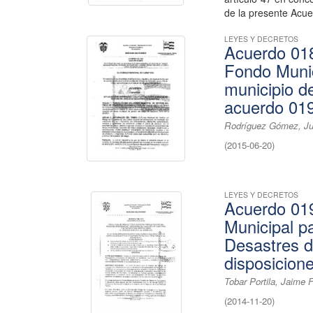
de la presente Acuer
LEYES Y DECRETOS
Acuerdo 018
Fondo Munic
municipio d
acuerdo 01
Rodríguez Gómez, Ju
(
2015-06-20
)
LEYES Y DECRETOS
Acuerdo 019
Municipal p
Desastres d
disposicion
Tobar Portila, Jaime F
(
2014-11-20
)