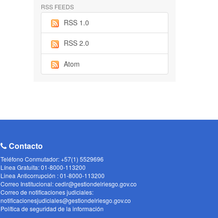
RSS FEEDS
RSS 1.0
RSS 2.0
Atom
Contacto
Teléfono Conmutador: +57(1) 5529696
Línea Gratuita: 01-8000-113200
Linea Anticorrupción : 01-8000-113200
Correo Institucional: cedir@gestiondelriesgo.gov.co
Correo de notificaciones judiciales:
notificacionesjudiciales@gestiondelriesgo.gov.co
Política de seguridad de la información