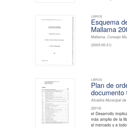
LIBROS
Esquema de 
Mallama 20
Mallama, Consejo Mun
(
2003-05-31
)
LIBROS
Plan de ord
documento t
Alcaldía Municipal de
(
2014
)
el Desarrollo impli
más amplio de la lib
el mercado y a todos