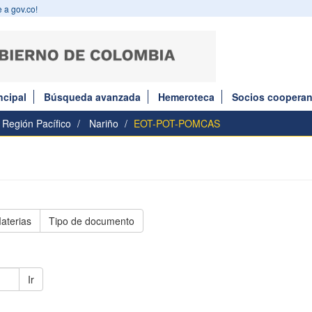
 a gov.co!
ncipal
Búsqueda avanzada
Hemeroteca
Socios cooperan
Región Pacífico
Nariño
EOT-POT-POMCAS
aterias
Tipo de documento
Ir