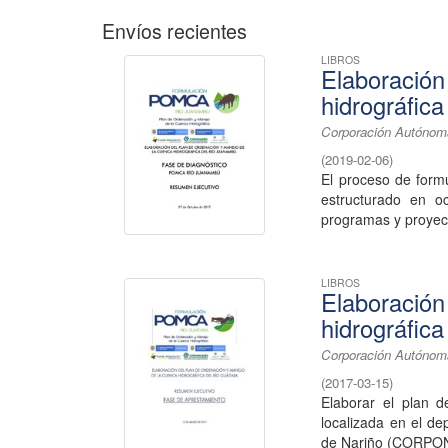
Envíos recientes
LIBROS
Elaboración
hidrográfic
Corporación Autónom
(
2019-02-06
)
El proceso de form
estructurado en o
programas y proyect
LIBROS
Elaboración
hidrográfica
Corporación Autónom
(
2017-03-15
)
Elaborar el plan d
localizada en el d
de Nariño (CORPO