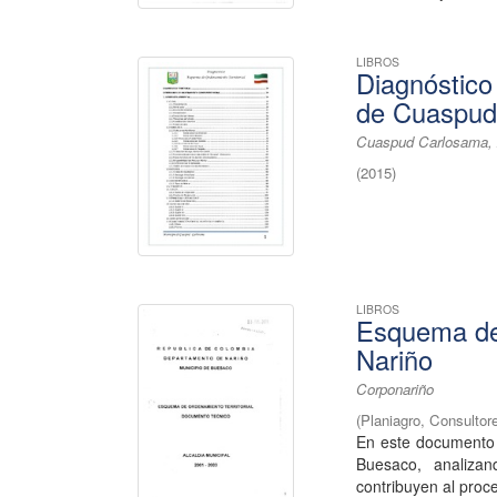
LIBROS
Diagnóstico
de Cuaspud
Cuaspud Carlosama, A
(
2015
)
LIBROS
Esquema de 
Nariño
Corponariño
(
Planiagro, Consultor
En este documento s
Buesaco, analizan
contribuyen al proce