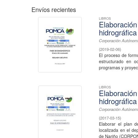
Envíos recientes
LIBROS
Elaboración
hidrográfic
Corporación Autónom
(
2019-02-06
)
El proceso de form
estructurado en o
programas y proyect
LIBROS
Elaboración
hidrográfica
Corporación Autónom
(
2017-03-15
)
Elaborar el plan d
localizada en el d
de Nariño (CORPO