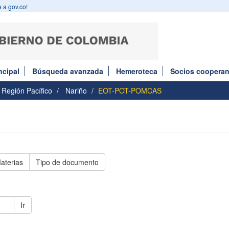
 a gov.co!
ncipal
Búsqueda avanzada
Hemeroteca
Socios cooperan
Región Pacífico
Nariño
EOT-POT-POMCAS
aterias
Tipo de documento
Ir