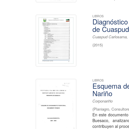
LIBROS
Diagnóstico
de Cuaspud
Cuaspud Carlosama, A
(
2015
)
LIBROS
Esquema de 
Nariño
Corponariño
(
Planiagro, Consultor
En este documento s
Buesaco, analizan
contribuyen al proce