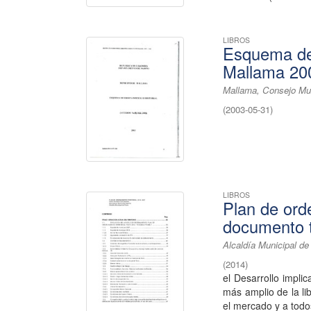
LIBROS
Esquema de 
Mallama 20
Mallama, Consejo Mun
(
2003-05-31
)
LIBROS
Plan de ord
documento t
Alcaldía Municipal de
(
2014
)
el Desarrollo impli
más amplio de la lib
el mercado y a todos