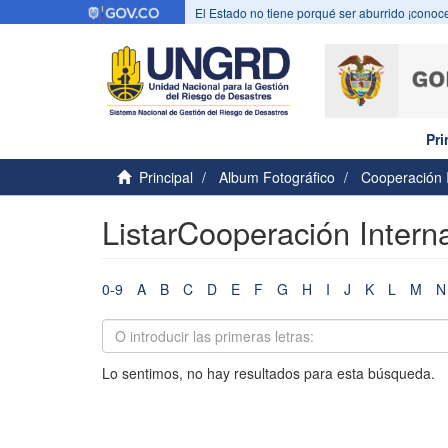
El Estado no tiene porqué ser aburrido ¡conoce
Pri
Principal
Album Fotográfico
Cooperación I
ListarCooperación Intern
0-9
A
B
C
D
E
F
G
H
I
J
K
L
M
N
Lo sentimos, no hay resultados para esta búsqueda.