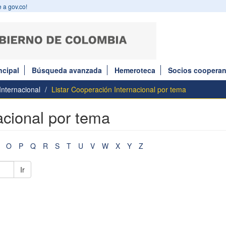
 a gov.co!
ncipal
Búsqueda avanzada
Hemeroteca
Socios cooperan
nternacional
Listar Cooperación Internacional por tema
acional por tema
O
P
Q
R
S
T
U
V
W
X
Y
Z
Ir