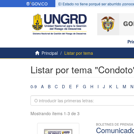
El Estado no tiene porqué ser aburrido ¡conoce
Pri
Principal
Listar por tema
Listar por tema "Condoto
0-9
A
B
C
D
E
F
G
H
I
J
K
L
M
N
Mostrando ítems 1-3 de 3
BOLETINES DE PRENSA
Comunicado