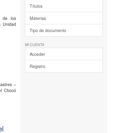
Títulos
s de los
Materias
a Unidad
Tipo de documento
MI CUENTA
Acceder
Registro
astres –
el Chocó
el