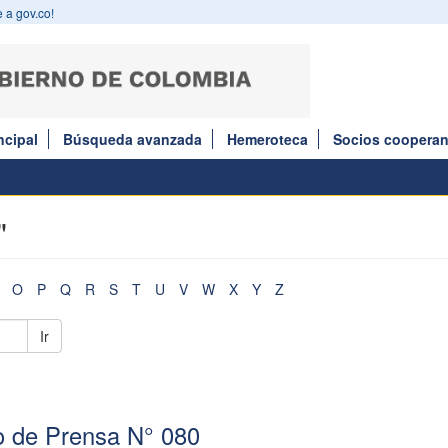
 a gov.co!
ncipal
Búsqueda avanzada
Hemeroteca
Socios cooperan
"
O
P
Q
R
S
T
U
V
W
X
Y
Z
Ir
 de Prensa N° 080