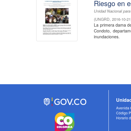
Riesgo en e
Unidad Nacional para
(
UNGRD
,
2016-10-21
La primera dama de
Condoto, departame
inundaciones.
Unidad
Avenida C
Código P
Horario d