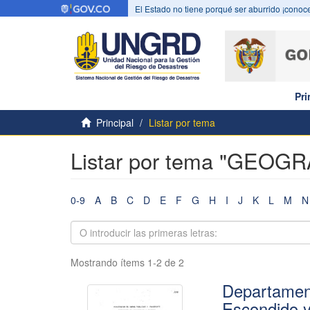
El Estado no tiene porqué ser aburrido ¡conoce
Pri
Principal
Listar por tema
Listar por tema "GEOGR
0-9
A
B
C
D
E
F
G
H
I
J
K
L
M
N
Mostrando ítems 1-2 de 2
Departament
Escondido y