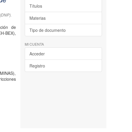
Títulos
 (DNP).
Materias
cción de
Tipo de documento
EH-BEX),
MI CUENTA
Acceder
Registro
OMINAS),
ricciones