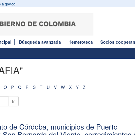
 a gov.co!
ncipal
Búsqueda avanzada
Hemeroteca
Socios cooperan
AFIA"
O
P
Q
R
S
T
U
V
W
X
Y
Z
Ir
o de Córdoba, municipios de Puerto
 San Bernardo del Viento, corregimientos 