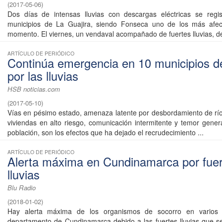
(
2017-05-06
)
Dos días de intensas lluvias con descargas eléctricas se regis
municipios de La Guajira, siendo Fonseca uno de los más afec
momento. El viernes, un vendaval acompañado de fuertes lluvias, der
ARTÍCULO DE PERIÓDICO
Continúa emergencia en 10 municipios d
por las lluvias
HSB noticias.com
(
2017-05-10
)
Vías en pésimo estado, amenaza latente por desbordamiento de rí
viviendas en alto riesgo, comunicación intermitente y temor genera
población, son los efectos que ha dejado el recrudecimiento ...
ARTÍCULO DE PERIÓDICO
Alerta máxima en Cundinamarca por fue
lluvias
Blu Radio
(
2018-01-02
)
Hay alerta máxima de los organismos de socorro en varios m
departamento de Cundinamarca debido a las fuertes lluvias que se