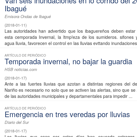
Van seis inundaciones en lo corrido del 
Ibagué
Emisora Ondas de Ibagué
(
2018-01-11
)
Las autoridades han advertido que los ibaguereños deben estar
esta cemporada Invernal, la ltmp!eza de los sumideros. sifones 
agua lluvia, favorecen el control en las lluvias evttando inundaciones
ARTÍCULO DE PERIÓDICO
Temporada invernal, no bajar la guardia
HSB noticias.com
(
2018-01-17
)
Ante a las fuertes lluvias que azotan a distintas regiones del 
Nariño es necesario no solo que se activen las alertas, sino que se
de las autoridades municipales y departamentales para impedir ...
ARTÍCULO DE PERIÓDICO
Emergencia en tres veredas por lluvias
Diario del Sur
(
2018-01-17
)
Las lluvias que caen por estos días han causado estragos