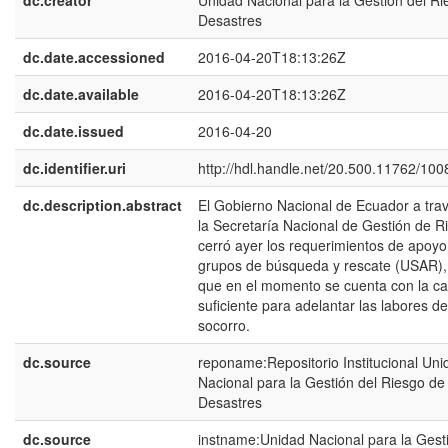
dc.creator
Unidad Nacional para la Gestión del Ri
Desastres
dc.date.accessioned
2016-04-20T18:13:26Z
dc.date.available
2016-04-20T18:13:26Z
dc.date.issued
2016-04-20
dc.identifier.uri
http://hdl.handle.net/20.500.11762/100
dc.description.abstract
El Gobierno Nacional de Ecuador a tra
la Secretaría Nacional de Gestión de R
cerró ayer los requerimientos de apoyo
grupos de búsqueda y rescate (USAR)
que en el momento se cuenta con la c
suficiente para adelantar las labores de
socorro.
dc.source
reponame:Repositorio Institucional Uni
Nacional para la Gestión del Riesgo de
Desastres
dc.source
instname:Unidad Nacional para la Gest