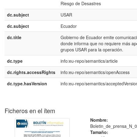
Riesgo de Desastres
dc.subject
USAR
dc.subject
Ecuador
dc.title
Gobierno de Ecuador emite comunicac
donde informa que no requiere más ap
grupos USAR para la operación.
dc.type
info:eu-repo/semantics/article
dc.rights.accessRights
info:eu-repo/semantics/openAccess
dc.type.hasVersion
info:eu-repo/semantics/acceptedVersio
Ficheros en el ítem
Nombre:
Boletin_de_prensa_N_0
Tamaño: