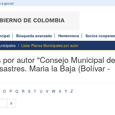
 a gov.co!
ncipal
Búsqueda avanzada
Hemeroteca
Socios cooperan
nicipales
Listar Planes Municipales por autor
s por autor "Consejo Municipal d
stres. Maria la Baja (Bolívar -
O
P
Q
R
S
T
U
V
W
X
Y
Z
Ir