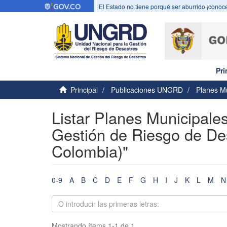
El Estado no tiene porqué ser aburrido ¡conoce
Pri
Principal
Publicaciones UNGRD
Planes Mu
Listar Planes Municipale
Gestión de Riesgo de Desa
Colombia)"
0-9
A
B
C
D
E
F
G
H
I
J
K
L
M
N
Mostrando ítems 1-1 de 1