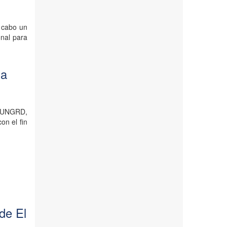
a cabo un
onal para
sa
– UNGRD,
on el fin
 de El