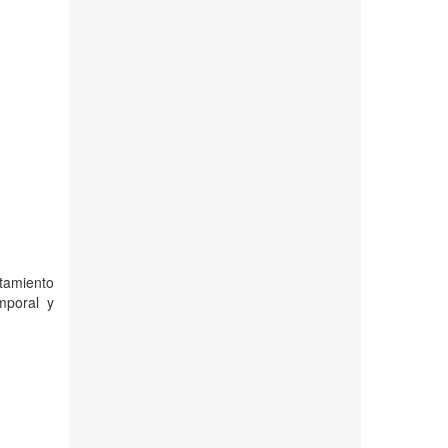
tamiento
mporal y
a