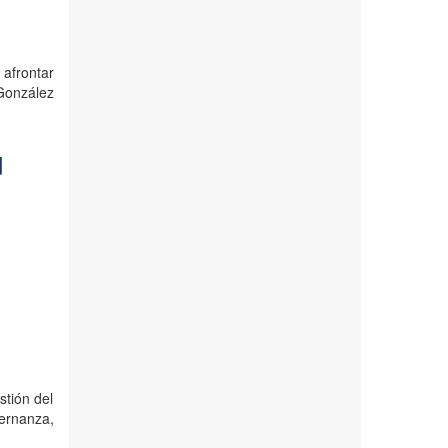
afrontar
González
d
tión del
ernanza,