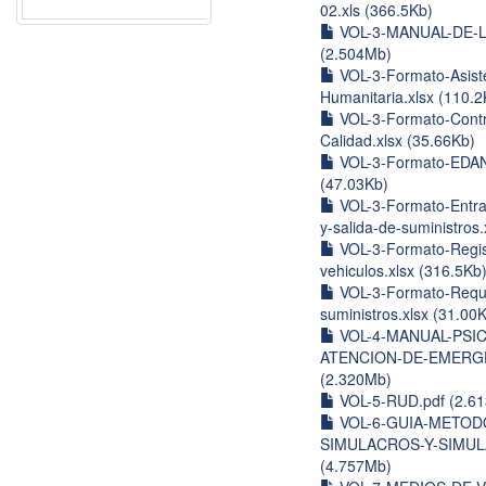
02.xls (366.5Kb)
VOL-3-MANUAL-DE-L
(2.504Mb)
VOL-3-Formato-Asist
Humanitaria.xlsx (110.2
VOL-3-Formato-Contr
Calidad.xlsx (35.66Kb)
VOL-3-Formato-EDAN
(47.03Kb)
VOL-3-Formato-Entra
y-salida-de-suministros.
VOL-3-Formato-Regis
vehiculos.xlsx (316.5Kb
VOL-3-Formato-Requi
suministros.xlsx (31.00
VOL-4-MANUAL-PSI
ATENCION-DE-EMERGE
(2.320Mb)
VOL-5-RUD.pdf (2.6
VOL-6-GUIA-METOD
SIMULACROS-Y-SIMUL
(4.757Mb)