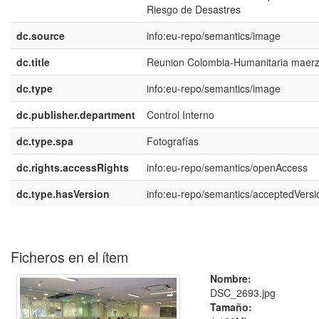
Riesgo de Desastres
dc.source
info:eu-repo/semantics/image
dc.title
Reunion Colombia-Humanitaria maer
dc.type
info:eu-repo/semantics/image
dc.publisher.department
Control Interno
dc.type.spa
Fotografías
dc.rights.accessRights
info:eu-repo/semantics/openAccess
dc.type.hasVersion
info:eu-repo/semantics/acceptedVersi
Ficheros en el ítem
Nombre:
DSC_2693.jpg
Tamaño: