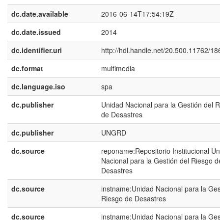
dc.date.available
2016-06-14T17:54:19Z
dc.date.issued
2014
dc.identifier.uri
http://hdl.handle.net/20.500.11762/1
dc.format
multimedia
dc.language.iso
spa
dc.publisher
Unidad Nacional para la Gestión del 
de Desastres
dc.publisher
UNGRD
dc.source
reponame:Repositorio Institucional U
Nacional para la Gestión del Riesgo d
Desastres
dc.source
instname:Unidad Nacional para la Ges
Riesgo de Desastres
dc.source
instname:Unidad Nacional para la Ges