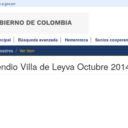
 a gov.co!
ncipal
Búsqueda avanzada
Hemeroteca
Socios cooperan
sastres
Ver ítem
endio Villa de Leyva Octubre 201