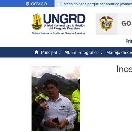
El Estado no tiene porqué ser aburrido ¡conoce
Pri
Principal
Album Fotográfico
Manejo de de
Inc