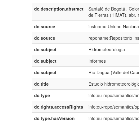
dc.description.abstract
Santafé de Bogotá , Colo
de Tierras (HIMAT), abr.
dc.source
instname:Unidad Nacional
dc.source
reponame:Repositorio Ins
dc.subject
Hidrometeorología
dc.subject
Informes
dc.subject
Río Dagua (Valle del Cau
dc.title
Estudio hidrometeorológi
dc.type
info:eu-repo/semantics/art
dc.rights.accessRights
info:eu-repo/semantics/
dc.type.hasVersion
info:eu-repo/semantics/a