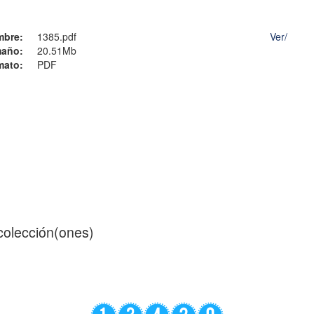
mbre:
1385.pdf
Ver/
año:
20.51Mb
mato:
PDF
 colección(ones)