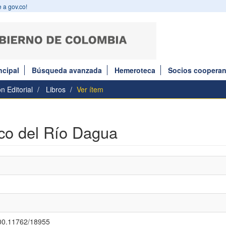
 a gov.co!
ncipal
Búsqueda avanzada
Hemeroteca
Socios cooperan
n Editorial
Libros
Ver ítem
ico del Río Dagua
.500.11762/18955